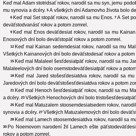
Keď mal Adam stotridsať rokov, narodil sa mu syn, jemu podo
mu synovia a dcéry.
A všetkých dní Adamovho života bolo dev
5
Keď mal Set stopäť rokov, narodil sa mu Enos.
A Set po
6
7
deväťstodvanásť rokov a potom zomrel.
Keď mal Enos deväťdesiat rokov, narodil sa mu Kainan
9
Enosových dní bolo deväťstopäť rokov a potom zomrel.
Keď mal Kainan sedemdesiat rokov, narodil sa mu Mala
12
Všetkých Kainanových dní bolo deväťstodesať rokov a potom 
Keď mal Malaleel šesťdesiatpäť rokov, narodil sa mu Ja
15
Malaleelových dní bolo osemstodeväťdesiatpäť rokov a potom
Keď mal Jared stošesťdesiatdva rokov, narodil sa mu
18
Jaredových dní bolo deväťstošesťdesiatdva rokov a potom zo
Keď mal Henoch šesťdesiatpäť rokov, narodil sa mu Ma
21
a dcéry.
Všetkých Henochových dní bolo tristošesťdesiatpäť
23
Keď mal Matuzalem stoosemdesiatsedem rokov, narodi
25
synovia a dcéry.
Všetkých Matuzalemových dní bolo deväťst
27
Keď mal Lamech stoosemdesiatdva rokov, narodil sa m
28
Po Noemovom narodení žil Lamech ešte päťstodeväťdesiat
30
rokov a potom zomrel.