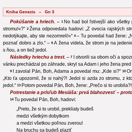
Kniha Genezis – Gn 3
Pokúšanie a hriech. –
No had bol ľstivejší ako všetky
1
stromu!«?“
Žena odpovedala hadovi: „Z ovocia rajských s
2
nedotýkajte, aby ste nezomreli!«“
– Tu povedal had žene: „N
4
poznať dobro a zlo.“ –
A žena videla, že strom je na jedeni
6
s ňou, a on tiež jedol.
Následky hriechu a trest. –
I otvorili sa obom oči a spozn
7
vánku prechádzal po záhrade, skryl sa Adam i jeho žena pr
I zavolal Pán, Boh, Adama a povedal mu: „Kde si?“
On
9
10
„Kto ťa upozornil, že si nahý?! Jedol si azda zo stromu, z kt
jedol.“
Potom povedal Pán, Boh, žene: „Prečo si to urobila?!
13
Potrestanie a prísľub Mesiáša: prvá blahozvesť – prot
Tu povedal Pán, Boh, hadovi:
14
„Preto, že si to urobil, prekliaty budeš
medzi všetkým dobytkom
a medzi všetkou poľnou zverou!
Na bruchu sa budeš plaziť