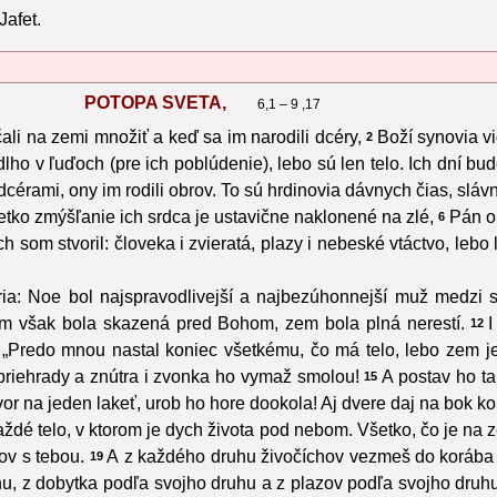
Jafet.
POTOPA SVETA,
6,1 – 9 ,17
ali na zemi množiť a keď sa im narodili dcéry,
Boží synovia vi
2
o v ľuďoch (pre ich poblúdenie), lebo sú len telo. Ich dní bud
dcérami, ony im rodili obrov. To sú hrdinovia dávnych čias, sláv
etko zmýšľanie ich srdca je ustavične naklonené na zlé,
Pán oľ
6
 som stvoril: človeka i zvieratá, plazy i nebeské vtáctvo, lebo 
ia: Noe bol najspravodlivejší a najbezúhonnejší muž medzi s
m však bola skazená pred Bohom, zem bola plná nerestí.
I
12
Predo mnou nastal koniec všetkému, čo má telo, lebo zem je 
priehrady a znútra i zvonka ho vymaž smolou!
A postav ho ta
15
vor na jeden lakeť, urob ho hore dookola! Aj dvere daj na bok 
ždé telo, v ktorom je dych života pod nebom. Všetko, čo je na z
nov s tebou.
A z každého druhu živočíchov vezmeš do korába 
19
u, z dobytka podľa svojho druhu a z plazov podľa svojho druhu