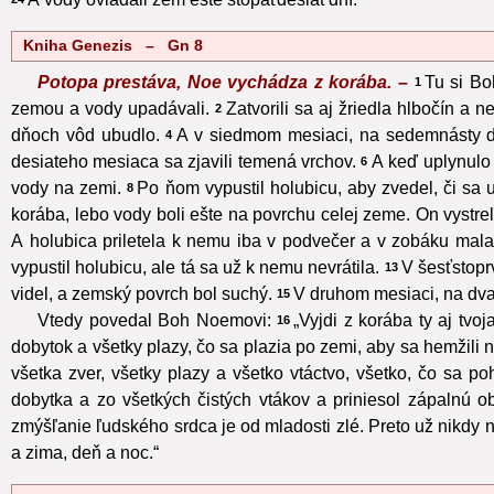
Kniha Genezis – Gn 8
Potopa prestáva, Noe vychádza z korába. –
Tu si Bo
1
zemou a vody upadávali.
Zatvorili sa aj žriedla hlbočín a 
2
dňoch vôd ubudlo.
A v siedmom mesiaci, na sedemnásty de
4
desiateho mesiaca sa zjavili temená vrchov.
A keď uplynulo š
6
vody na zemi.
Po ňom vypustil holubicu, aby zvedel, či sa 
8
korába, lebo vody boli ešte na povrchu celej zeme. On vystrel 
A holubica priletela k nemu iba v podvečer a v zobáku mala 
vypustil holubicu, ale tá sa už k nemu nevrátila.
V šesťstopr
13
videl, a zemský povrch bol suchý.
V druhom mesiaci, na dv
15
Vtedy povedal Boh Noemovi:
„Vyjdi z korába ty aj tvo
16
dobytok a všetky plazy, čo sa plazia po zemi, aby sa hemžili 
všetka zver, všetky plazy a všetko vtáctvo, všetko, čo sa p
dobytka a zo všetkých čistých vtákov a priniesol zápalnú obe
zmýšľanie ľudského srdca je od mladosti zlé. Preto už nikdy 
a zima, deň a noc.“