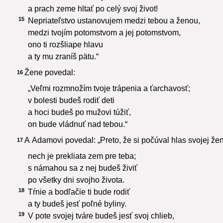
a prach zeme hltať po celý svoj život!
15
Nepriateľstvo ustanovujem medzi tebou a ženou,
medzi tvojím potomstvom a jej potomstvom,
ono ti rozšliape hlavu
a ty mu zraníš pätu.“
Žene povedal:
16
„Veľmi rozmnožím tvoje trápenia a ťarchavosť;
v bolesti budeš rodiť deti
a hoci budeš po mužovi túžiť,
on bude vládnuť nad tebou.“
A Adamovi povedal: „Preto, že si počúval hlas svojej žen
17
nech je prekliata zem pre teba;
s námahou sa z nej budeš živiť
po všetky dni svojho života.
18
Tŕnie a bodľačie ti bude rodiť
a ty budeš jesť poľné byliny.
19
V pote svojej tváre budeš jesť svoj chlieb,