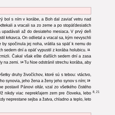
ý bol s ním v korábe, a Boh dal zaviať vetru nad
odtekali a vracali sa zo zeme a po stopäťdesiatich
 upadávali až do desiateho mesiaca. V prvý deň
til krkavca. On odlietal a vracal sa, kým nevyschli
 by spočinula jej noha, vrátila sa späť k nemu do
h sedem dní a opäť vypustil z korába holubicu.
11
mizli. Čakal však ešte ďalších sedem dní a zasa
dy na zemi.
Tu Noe odstránil strechu korába, aby
14
šetky druhy živočíchov, ktoré sú s tebou: vtáctvo,
eho synovia, jeho žena a ženy jeho synov s ním;
19
e postavil Pánovi oltár, vzal zo všetkého čistého
8, 21
Už nikdy viac neprekľajem zem pre človeka, lebo
dy neprestane sejba a žatva, chladno a teplo, leto