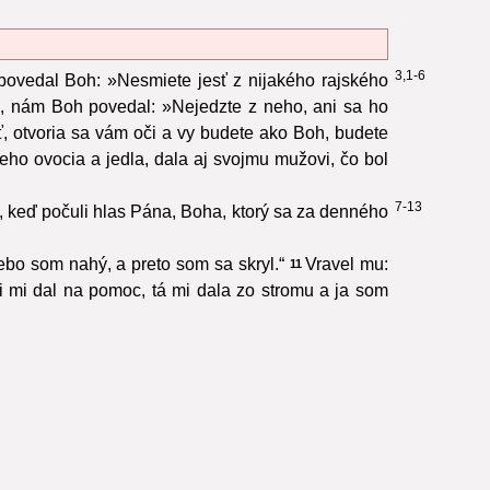
3,1-6
j povedal Boh: »Nesmiete jesť z nijakého rajského
aja, nám Boh povedal: »Nejedzte z neho, ani sa ho
ť, otvoria sa vám oči a vy budete ako Boh, budete
eho ovocia a jedla, dala aj svojmu mužovi, čo bol
7-13
 keď počuli hlas Pána, Boha, ktorý sa za denného
ebo som nahý, a preto som sa skryl.“
Vravel mu:
11
i mi dal na pomoc, tá mi dala zo stromu a ja som