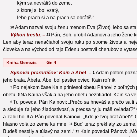
kým sa nevrátiš do zeme,
z ktorej si bol vzatý,
lebo prach si a na prach sa obrátiš!“
Adam nazval svoju ženu menom Eva (Život), lebo sa stal
20
Výkon trestu. –
Pán, Boh, urobil Adamovi a jeho žene k
21
Len aby teraz nenačiahol svoju ruku po strome života a neje
človeka a na východ od raja Edenu postavil cherubov a vytasen
Kniha Genezis – Gn 4
Synovia prarodičov: Kain a Ábel. –
Adam potom poznal
1
jeho brata, Ábela. Ábel bol pastier oviec, Kain roľník.
Po nejakom čase Kain priniesol obetu Pánovi z poľných 
3
obetu.
Na Kaina však a na jeho obetu nezhliadol. Kain sa ve
5
Tu povedal Pán Kainovi: „Prečo sa hneváš a prečo sa ti 
6
a sleduje ťa jeho žiadostivosť, a predsa ty ju máš ovládať?“
a zabil ho.
A Pán povedal Kainovi: „Kde je tvoj brat Ábel?“ 
9
hlasno volá zo zeme ku mne.
Buď teraz prekliaty zo zeme, k
11
Budeš nestály a túlavý na zemi.“
Kain povedal Pánovi: „Môj
13