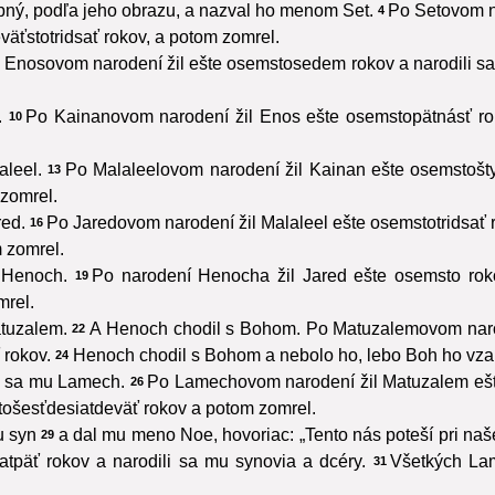
bný, podľa jeho obrazu, a nazval ho menom Set.
Po Setovom na
4
äťstotridsať rokov, a potom zomrel.
 Enosovom narodení žil ešte osemstosedem rokov a narodili sa
.
Po Kainanovom narodení žil Enos ešte osemstopätnásť rok
10
leel.
Po Malaleelovom narodení žil Kainan ešte osemstoštyr
13
zomrel.
red.
Po Jaredovom narodení žil Malaleel ešte osemstotridsať r
16
 zomrel.
 Henoch.
Po narodení Henocha žil Jared ešte osemsto roko
19
mrel.
tuzalem.
A Henoch chodil s Bohom. Po Matuzalemovom naroden
22
 rokov.
Henoch chodil s Bohom a nebolo ho, lebo Boh ho vzal
24
l sa mu Lamech.
Po Lamechovom narodení žil Matuzalem ešt
26
ošesťdesiatdeväť rokov a potom zomrel.
u syn
a dal mu meno Noe, hovoriac: „Tento nás poteší pri naš
29
päť rokov a narodili sa mu synovia a dcéry.
Všetkých La
31