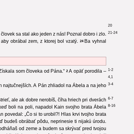
20
21-24
človek sa stal ako jeden z nás! Poznal dobro i zlo.
aby obrábal zem, z ktorej bol vzatý.
Ba vyhnal
24
1-2
Získala som človeka od Pána.“
A opäť porodila –
2
4,1
3-4
ch najtučnejších. A Pán zhliadol na Ábela a na jeho
6-7
trieť, ale ak dobre nerobíš, číha hriech pri dverách
8-16
keď boli na poli, napadol Kain svojho brata Ábela
n povedal: „Čo si to urobil?! Hlas krvi tvojho brata
ď budeš obrábať pôdu, neprinesie ti nijakú úrodu.
 odháňaš od zeme a budem sa skrývať pred tvojou