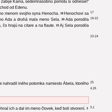
o zabije Kaina, sedemnásobnú pomstu si odnesie!“
východ od Edenu.
17
l ho menom svojho syna Henocha.
Henochovi sa
18
19-22
no Ada a druhá mala meno Sela.
Ada porodila
20
čo hrajú na citare a na flaute.
Aj Sela porodila
22
23-24
25
i nahradil iného potomka namiesto Ábela, ktorého
4,26
5,1
hnal ich a dal im meno človek, keď boli stvorení.
3