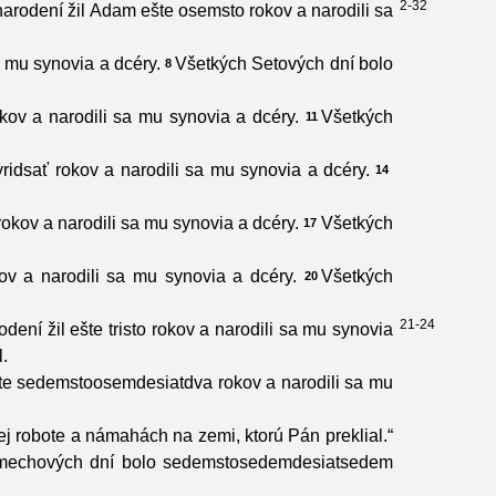
2-32
rodení žil Adam ešte osemsto rokov a narodili sa
 mu synovia a dcéry.
Všetkých Setových dní bolo
8
ov a narodili sa mu synovia a dcéry.
Všetkých
11
idsať rokov a narodili sa mu synovia a dcéry.
14
okov a narodili sa mu synovia a dcéry.
Všetkých
17
v a narodili sa mu synovia a dcéry.
Všetkých
20
21-24
í žil ešte tristo rokov a narodili sa mu synovia
.
e sedemstoosemdesiatdva rokov a narodili sa mu
ej robote a námahách na zemi, ktorú Pán preklial.“
mechových dní bolo sedemstosedemdesiatsedem