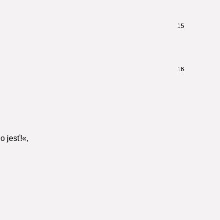
15
16
o jesť!«,