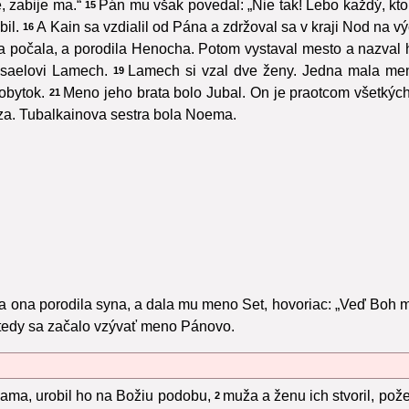
, zabije ma.“
Pán mu však povedal: „Nie tak! Lebo každý, kt
15
il.
A Kain sa vzdialil od Pána a zdržoval sa v kraji Nod na 
16
a počala, a porodila Henocha. Potom vystaval mesto a nazva
usaelovi Lamech.
Lamech si vzal dve ženy. Jedna mala me
19
obytok.
Meno jeho brata bolo Jubal. On je praotcom všetkých, 
21
leza. Tubalkainova sestra bola Noema.
 ona porodila syna, a dala mu meno Set, hovoriac: „Veď Boh m
Vtedy sa začalo vzývať meno Pánovo.
ama, urobil ho na Božiu podobu,
muža a ženu ich stvoril, pože
2