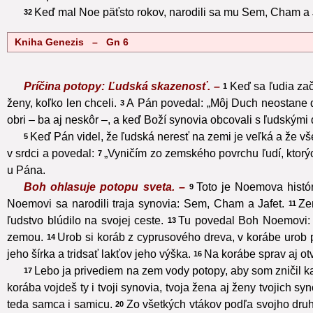
Keď mal Noe päťsto rokov, narodili sa mu Sem, Cham a 
32
Kniha Genezis – Gn 6
Príčina potopy: Ľudská skazenosť. –
Keď sa ľudia zač
1
ženy, koľko len chceli.
A Pán povedal: „Môj Duch neostane dlh
3
obri – ba aj neskôr –, a keď Boží synovia obcovali s ľudskými 
Keď Pán videl, že ľudská neresť na zemi je veľká a že vš
5
v srdci a povedal:
„Vyničím zo zemského povrchu ľudí, ktorých
7
u Pána.
Boh ohlasuje potopu sveta. –
Toto je Noemova histór
9
Noemovi sa narodili traja synovia: Sem, Cham a Jafet.
Ze
11
ľudstvo blúdilo na svojej ceste.
Tu povedal Boh Noemovi: „
13
zemou.
Urob si koráb z cyprusového dreva, v korábe urob 
14
jeho šírka a tridsať lakťov jeho výška.
Na korábe sprav aj ot
16
Lebo ja privediem na zem vody potopy, aby som zničil ka
17
korába vojdeš ty i tvoji synovia, tvoja žena aj ženy tvojich sy
teda samca i samicu.
Zo všetkých vtákov podľa svojho druh
20