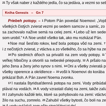
Ty však naber z každého jedla, čo sa jedáva, a vezmi so se
21
Kniha Genezis – Gn 7
Priebeh potopy. –
Potom Pán povedal Noemovi: „Vojdi 
1
všetkých čistých zvierat vezmi po sedem samcov a samíc, zo 
sa zachovalo nažive semä na celej zemi.
Lebo už len sedem
4
som urobil.“
A Noe urobil všetko tak, ako mu rozkázal Pán.
5
Noe mal šesťsto rokov, keď bola potopa vôd na zemi.
6
7
i z nečistých zvierat, z vtáctva a zo všetkého, čo sa hýbe na z
Po siedmich dňoch sa privalili na zem vody potopy.
10
11
veľkej hlbočiny a otvorili sa nebeské priepusty.
A pršalo na
12
jeho žena a ženy jeho synov s nimi.
Oni a všetky zvieratá 
14
všetky operence a okrídlence –
vošli k Noemovi do korába p
15
prikázal Boh. A Pán zavrel Noema zvonku.
I nastala štyridsaťdenná potopa na zemi. Vody pribúdal
17
plával na vodách.
A vody vzrastali ďalej na zemi, takže zali
19
I zahynulo každé telo, ktoré sa pohybovalo na zemi: vtáctvo,
21
žilo na suchu, zomrelo.
Zahubil všetky bytosti, čo boli na z
23
A vody ovládali zem ešte stopäťdesiat dní.
24