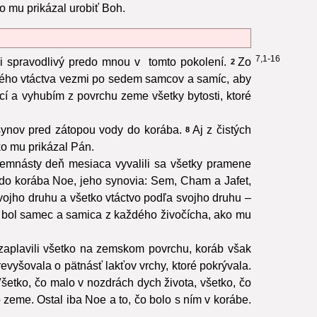
ko mu prikázal urobiť Boh.
7,1-16
si spravodlivý predo mnou v tomto pokolení.
Zo
2
ého vtáctva vezmi po sedem samcov a samíc, aby
cí a vyhubím z povrchu zeme všetky bytosti, ktoré
 synov pred zátopou vody do korába.
Aj z čistých
8
o mu prikázal Pán.
emnásty deň mesiaca vyvalili sa všetky pramene
 do korába Noe, jeho synovia: Sem, Cham a Jafet,
svojho druhu a všetko vtáctvo podľa svojho druhu –
, bol samec a samica z každého živočícha, ako mu
 zaplavili všetko na zemskom povrchu, koráb však
evyšovala o pätnásť lakťov vrchy, ktoré pokrývala.
šetko, čo malo v nozdrách dych života, všetko, čo
o zeme. Ostal iba Noe a to, čo bolo s ním v korábe.