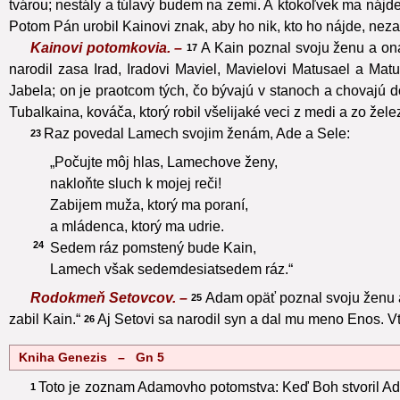
tvárou; nestály a túlavý budem na zemi. A ktokoľvek ma nájde
Potom Pán urobil Kainovi znak, aby ho nik, kto ho nájde, nezab
Kainovi potomkovia. –
A Kain poznal svoju ženu a on
17
narodil zasa Irad, Iradovi Maviel, Mavielovi Matusael a Mat
Jabela; on je praotcom tých, čo bývajú v stanoch a chovajú d
Tubalkaina, kováča, ktorý robil všelijaké veci z medi a zo že
Raz povedal Lamech svojim ženám, Ade a Sele:
23
„Počujte môj hlas, Lamechove ženy,
nakloňte sluch k mojej reči!
Zabijem muža, ktorý ma poraní,
a mládenca, ktorý ma udrie.
24
Sedem ráz pomstený bude Kain,
Lamech však sedemdesiatsedem ráz.“
Rodokmeň Setovcov. –
Adam opäť poznal svoju ženu a
25
zabil Kain.“
Aj Setovi sa narodil syn a dal mu meno Enos. 
26
Kniha Genezis – Gn 5
Toto je zoznam Adamovho potomstva: Keď Boh stvoril Ad
1