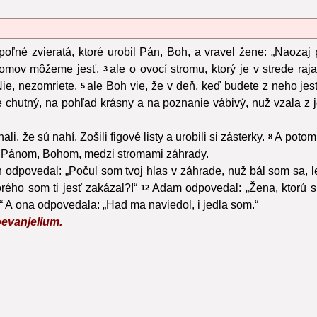
 poľné zvieratá, ktoré urobil Pán, Boh, a vravel žene: „Naoza
tromov môžeme jesť,
ale o ovocí stromu, ktorý je v strede r
3
ie, nezomriete,
ale Boh vie, že v deň, keď budete z neho jes
5
e chutný, na pohľad krásny a na poznanie vábivý, nuž vzala z j
ali, že sú nahí. Zošili figové listy a urobili si zásterky.
A potom,
8
ed Pánom, Bohom, medzi stromami záhrady.
 odpovedal: „Počul som tvoj hlas v záhrade, nuž bál som sa, l
orého som ti jesť zakázal?!“
Adam odpovedal: „Žena, ktorú s
12
“ A ona odpovedala: „Had ma naviedol, i jedla som.“
oevanjelium.