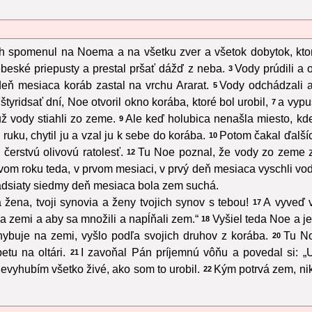
h spomenul na Noema a na všetku zver a všetok dobytok, ktor
nebeské priepusty a prestal pršať dážď z neba.
Vody prúdili a 
3
ň mesiaca koráb zastal na vrchu Ararat.
Vody odchádzali a
5
tyridsať dní, Noe otvoril okno korába, ktoré bol urobil,
a vypus
7
už vody stiahli zo zeme.
Ale keď holubica nenašla miesto, kde
9
ruku, chytil ju a vzal ju k sebe do korába.
Potom čakal ďalšíc
10
čerstvú olivovú ratolesť.
Tu Noe poznal, že vody zo zeme z
12
vom roku teda, v prvom mesiaci, v prvý deň mesiaca vyschli vo
adsiaty siedmy deň mesiaca bola zem suchá.
ja žena, tvoji synovia a ženy tvojich synov s tebou!
A vyveď v
17
na zemi a aby sa množili a napĺňali zem.“
Vyšiel teda Noe a j
18
ohybuje na zemi, vyšlo podľa svojich druhov z korába.
Tu No
20
tu na oltári.
I zavoňal Pán príjemnú vôňu a povedal si: „
21
nevyhubím všetko živé, ako som to urobil.
Kým potrvá zem, nik
22