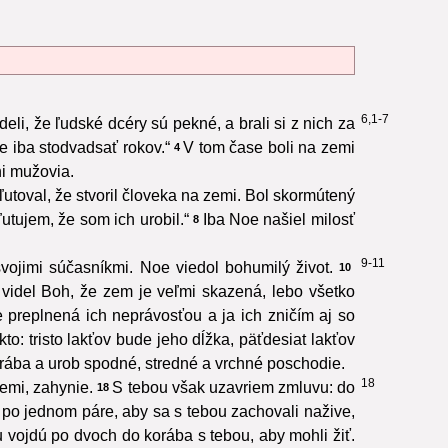
6,1-7
deli, že ľudské dcéry sú pekné, a brali si z nich za
e iba stodvadsať rokov.“
V tom čase boli na zemi
4
ni mužovia.
utoval, že stvoril človeka na zemi. Bol skormútený
ľutujem, že som ich urobil.“
Iba Noe našiel milosť
8
9-11
vojimi súčasníkmi. Noe viedol bohumilý život.
10
 videl Boh, že zem je veľmi skazená, lebo všetko
preplnená ich neprávosťou a ja ich zničím aj so
kto: tristo lakťov bude jeho dĺžka, päťdesiat lakťov
korába a urob spodné, stredné a vrchné poschodie.
18
emi, zahynie.
S tebou však uzavriem zmluvu: do
18
po jednom páre, aby sa s tebou zachovali nažive,
 vojdú po dvoch do korába s tebou, aby mohli žiť.