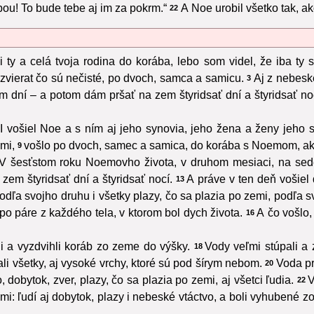
bou! To bude tebe aj im za pokrm.“
A Noe urobil všetko tak, a
22
ty a celá tvoja rodina do korába, lebo som videl, že iba ty 
zvierat čo sú nečisté, po dvoch, samca a samicu.
Aj z nebesk
3
 dní – a potom dám pršať na zem štyridsať dní a štyridsať no
I vošiel Noe a s ním aj jeho synovia, jeho žena a ženy jeho
emi,
vošlo po dvoch, samec a samica, do korába s Noemom, ak
9
V šesťstom roku Noemovho života, v druhom mesiaci, na sed
 zem štyridsať dní a štyridsať nocí.
A práve v ten deň vošiel
13
podľa svojho druhu i všetky plazy, čo sa plazia po zemi, podľa 
o páre z každého tela, v ktorom bol dych života.
A čo vošlo
16
i a vyzdvihli koráb zo zeme do výšky.
Vody veľmi stúpali a
18
ali všetky, aj vysoké vrchy, ktoré sú pod šírym nebom.
Voda pr
20
 dobytok, zver, plazy, čo sa plazia po zemi, aj všetci ľudia.
V
22
emi: ľudí aj dobytok, plazy i nebeské vtáctvo, a boli vyhubené z