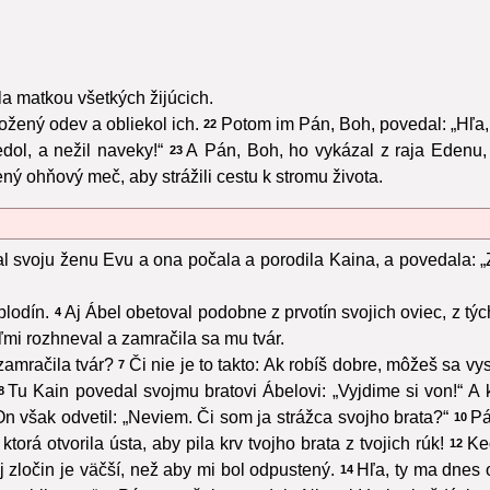
a matkou všetkých žijúcich.
ožený odev a obliekol ich.
Potom im Pán, Boh, povedal: „Hľa, 
22
dol, a nežil naveky!“
A Pán, Boh, ho vykázal z raja Edenu, 
23
ý ohňový meč, aby strážili cestu k stromu života.
 svoju ženu Evu a ona počala a porodila Kaina, a povedala: „
plodín.
Aj Ábel obetoval podobne z prvotín svojich oviec, z tý
4
ľmi rozhneval a zamračila sa mu tvár.
zamračila tvár?
Či nie je to takto: Ak robíš dobre, môžeš sa vys
7
Tu Kain povedal svojmu bratovi Ábelovi: „Vyjdime si von!“ A 
8
On však odvetil: „Neviem. Či som ja strážca svojho brata?“
Pá
10
torá otvorila ústa, aby pila krv tvojho brata z tvojich rúk!
Ke
12
 zločin je väčší, než aby mi bol odpustený.
Hľa, ty ma dnes
14