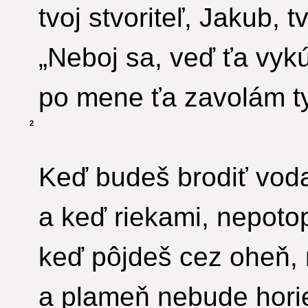
tvoj stvoriteľ, Jakub, tv
„Neboj sa, veď ťa vyk
po mene ťa zavolám ty
2
Keď budeš brodiť vod
a keď riekami, nepotop
keď pôjdeš cez oheň, 
a plameň nebude horie