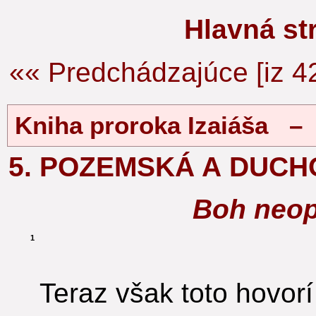
Hlavná s
«« Predchádzajúce [iz 4
Kniha proroka Izaiáša – 
5. POZEMSKÁ A DUC
Boh neop
1
Teraz však toto hovorí