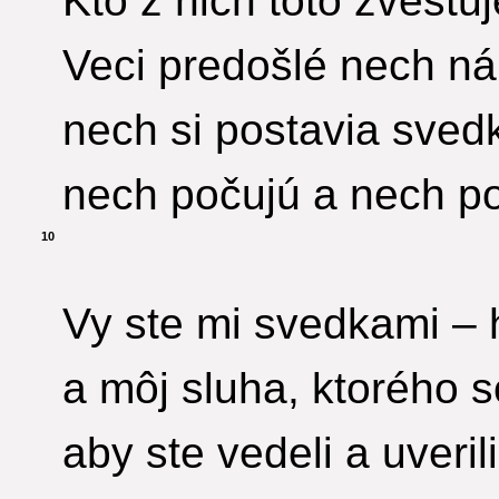
Kto z nich toto zvestu
Veci predošlé nech n
nech si postavia svedk
nech počujú a nech p
10
Vy ste mi svedkami – 
a môj sluha, ktorého so
aby ste vedeli a uveril