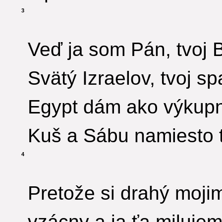
3
Veď ja som Pán, tvoj 
Svätý Izraelov, tvoj spa
Egypt dám ako výkupn
Kuš a Sábu namiesto 
4
Pretože si drahý moji
vzácny a ja ťa milujem