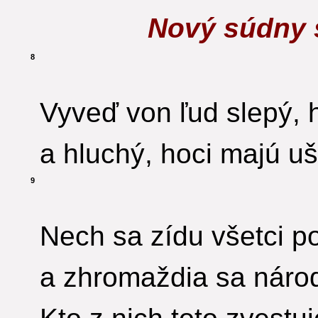
Nový súdny 
8
Vyveď von ľud slepý, h
a hluchý, hoci majú uš
9
Nech sa zídu všetci p
a zhromaždia sa náro