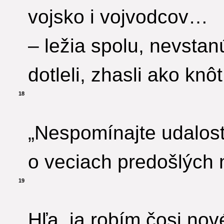
vojsko i vojvodcov…
– ležia spolu, nevstan
dotleli, zhasli ako knôt
18
„Nespomínajte udalost
o veciach predošlých 
19
Hľa, ja robím čosi nov