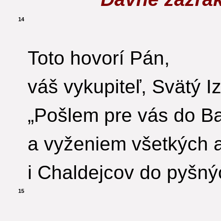
14
Toto hovorí Pán,
váš vykupiteľ, Svätý Iz
„Pošlem pre vás do B
a vyženiem všetkých 
i Chaldejcov do pyšnýc
15