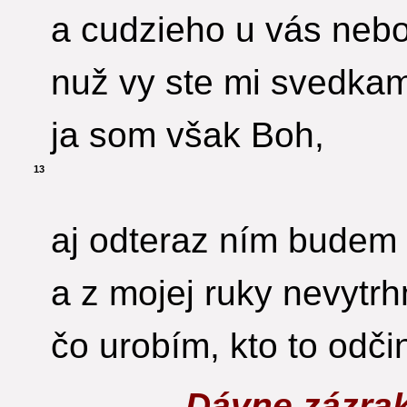
a cudzieho u vás nebo
nuž vy ste mi svedkam
ja som však Boh,
13
aj odteraz ním budem
a z mojej ruky nevytrh
čo urobím, kto to odči
Dávne zázra