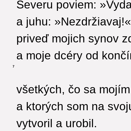
Severu poviem: »Vyda
a juhu: »Nezdržiavaj!«
priveď mojich synov z
a moje dcéry od konč
7
všetkých, čo sa mojí
a ktorých som na svoju
vytvoril a urobil.