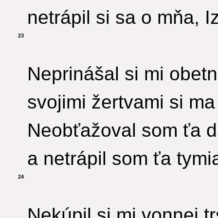
netrápil si sa o mňa, Iz
23
Neprinášal si mi obet
svojimi žertvami si ma
Neobťažoval som ťa d
a netrápil som ťa tym
24
Nekúpil si mi vonnej trs