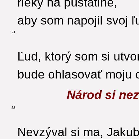
rieky na pustatine,
aby som napojil svoj ľ
21
Ľud, ktorý som si utvor
bude ohlasovať moju 
Národ si nez
22
Nevzýval si ma, Jakub