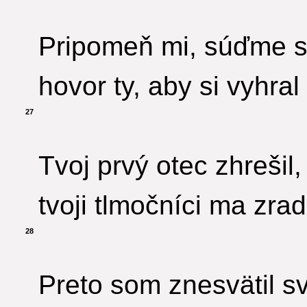
Pripomeň mi, súďme s
hovor ty, aby si vyhral
27
Tvoj prvý otec zhrešil,
tvoji tlmočníci ma zradi
28
Preto som znesvätil sv