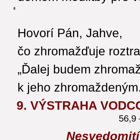
8
Hovorí Pán, Jahve,
čo zhromažďuje roztra
„Ďalej budem zhroma
k jeho zhromaždeným.
9. VÝSTRAHA VODC
56,9 
Nesvedomití 