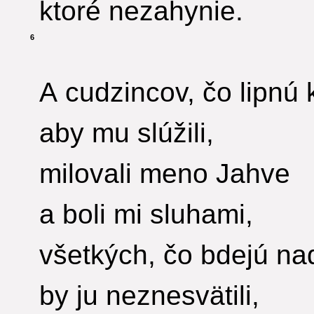
ktoré nezahynie.
6
A cudzincov, čo lipnú 
aby mu slúžili,
milovali meno Jahve
a boli mi sluhami,
všetkých, čo bdejú na
by ju neznesvätili,