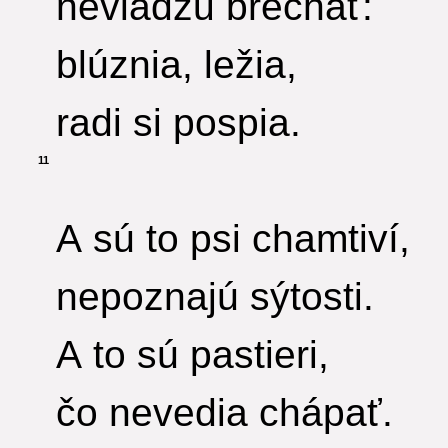
nevládzu brechať:
blúznia, ležia,
radi si pospia.
11
A sú to psi chamtiví,
nepoznajú sýtosti.
A to sú pastieri,
čo nevedia chápať.