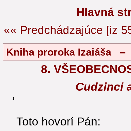
Hlavná s
«« Predchádzajúce [iz 5
Kniha proroka Izaiáša – 
8. VŠEOBECNO
Cudzinci 
1
Toto hovorí Pán: