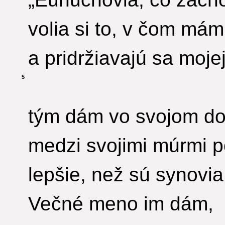
volia si to, v čom mám
a pridržiavajú sa moje
5
tým dám vo svojom d
medzi svojimi múrmi 
lepšie, než sú synovia
Večné meno im dám,