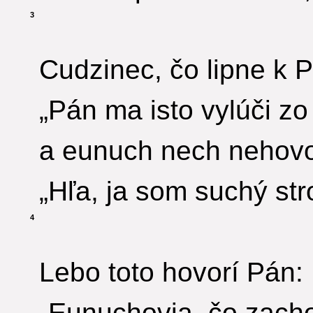
3
Cudzinec, čo lipne k P
„Pán ma isto vylúči zo
a eunuch nech nehovo
„Hľa, ja som suchý str
4
Lebo toto hovorí Pán:
„Eunuchovia, čo zach