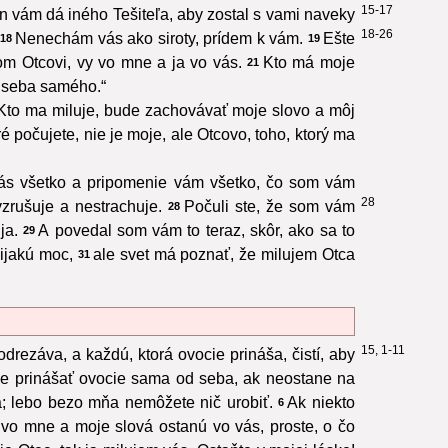
15-17
n vám dá iného Tešiteľa, aby zostal s vami naveky
18-26
Nenechám vás ako siroty, prídem k vám.
Ešte
18
19
om Otcovi, vy vo mne a ja vo vás.
Kto má moje
21
u seba samého.“
Kto ma miluje, bude zachovávať moje slovo a môj
 počujete, nie je moje, ale Otcovo, toho, ktorý ma
vás všetko a pripomenie vám všetko, čo som vám
28
rušuje a nestrachuje.
Počuli ste, že som vám
28
ja.
A povedal som vám to teraz, skôr, ako sa to
29
ijakú moc,
ale svet má poznať, že milujem Otca
31
15, 1-11
drezáva, a každú, ktorá ovocie prináša, čistí, aby
že prinášať ovocie sama od seba, ak neostane na
ia; lebo bezo mňa nemôžete nič urobiť.
Ak niekto
6
 vo mne a moje slová ostanú vo vás, proste, o čo