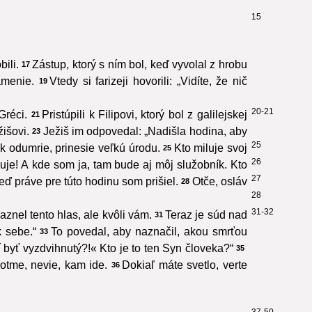
15
ili.
Zástup, ktorý s ním bol, keď vyvolal z hrobu
17
amenie.
Vtedy si farizeji hovorili: „Vidíte, že nič
19
20-21
Gréci.
Pristúpili k Filipovi, ktorý bol z galilejskej
21
žišovi.
Ježiš im odpovedal: „Nadišla hodina, aby
23
25
 odumrie, prinesie veľkú úrodu.
Kto miluje svoj
25
26
uje! A kde som ja, tam bude aj môj služobník. Kto
27
 práve pre túto hodinu som prišiel.
Otče, osláv
28
28
31-32
aznel tento hlas, ale kvôli vám.
Teraz je súd nad
31
 sebe.“
To povedal, aby naznačil, akou smrťou
33
byť vyzdvihnutý?!« Kto je to ten Syn človeka?“
35
potme, nevie, kam ide.
Dokiaľ máte svetlo, verte
36
37-50