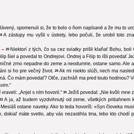
lávený, spomenuli si, že to bolo o ňom napísané a že mu to urob
A zástupy mu vyšli v ústrety, lebo počuli, že urobil toto zn
18
. –
Niektorí z tých, čo sa cez sviatky prišli klaňať Bohu, boli 
20
ilip šiel a povedal to Ondrejovi. Ondrej a Filip to išli povedať Je
eničné zrno nepadne do zeme a neodumrie, ostane samo. Ale ak
ráni si ho pre večný život.
Ak mi niekto slúži, nech ma nasled
26
ná. Čo mám povedať? Otče, zachráň ma pred touto hodinou? Veď
ávim.“
 vraveli: „Anjel s ním hovoril.“
Ježiš povedal: „Nie kvôli mne z
30
A ja, až budem vyzdvihnutý od zeme, všetkých pritiahnem k
32
Mesiáš ostane naveky. Ako to teda hovoríš: »Syn človeka musí 
, dokiaľ máte svetlo, aby vás nezastihla tma, lebo kto chodí 