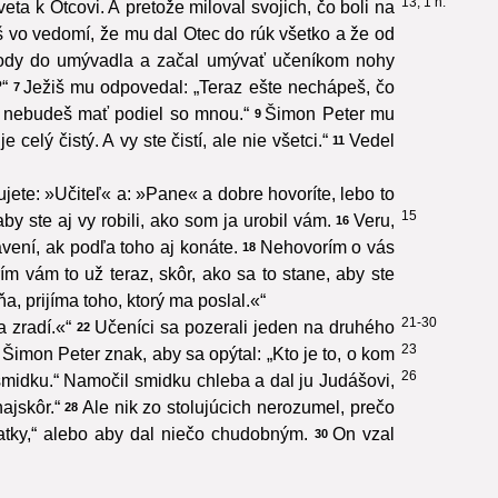
13, 1 n.
eta k Otcovi. A pretože miloval svojich, čo boli na
š vo vedomí, že mu dal Otec do rúk všetko a že od
vody do umývadla a začal umývať učeníkom nohy
“
Ježiš mu odpovedal: „Teraz ešte nechápeš, čo
7
 nebudeš mať podiel so mnou.“
Šimon Peter mu
9
celý čistý. A vy ste čistí, ale nie všetci.“
Vedel
11
jete: »Učiteľ« a: »Pane« a dobre hovoríte, lebo to
15
by ste aj vy robili, ako som ja urobil vám.
Veru,
16
avení, ak podľa toho aj konáte.
Nehovorím o vás
18
ím vám to už teraz, skôr, ako sa to stane, aby ste
a, prijíma toho, ktorý ma poslal.«“
21-30
 zradí.«“
Učeníci sa pozerali jeden na druhého
22
23
Šimon Peter znak, aby sa opýtal: „Kto je to, o kom
26
idku.“ Namočil smidku chleba a dal ju Judášovi,
ajskôr.“
Ale nik zo stolujúcich nerozumel, prečo
28
atky,“ alebo aby dal niečo chudobným.
On vzal
30