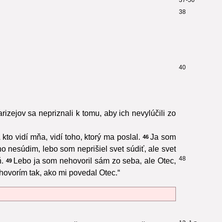
38
40
rizejov sa nepriznali k tomu, aby ich nevylúčili zo
 kto vidí mňa, vidí toho, ktorý ma poslal.
Ja som
46
o nesúdim, lebo som neprišiel svet súdiť, ale svet
48
.
Lebo ja som nehovoril sám zo seba, ale Otec,
49
 hovorím tak, ako mi povedal Otec.“