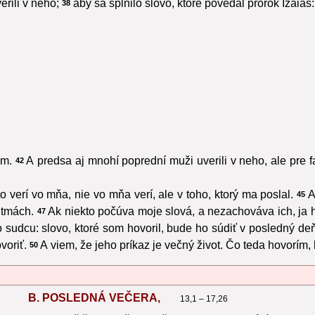
erili v neho;
aby sa splnilo slovo, ktoré povedal prorok Izaiáš:
38
om.
A predsa aj mnohí poprední muži uverili v neho, ale pre fa
42
to verí vo mňa, nie vo mňa verí, ale v toho, ktorý ma poslal.
A
45
o tmách.
Ak niekto počúva moje slová, a nezachováva ich, ja h
47
sudcu: slovo, ktoré som hovoril, bude ho súdiť v posledný deň
voriť.
A viem, že jeho príkaz je večný život. Čo teda hovorím,
50
B. POSLEDNÁ VEČERA,
13,1 – 17,26