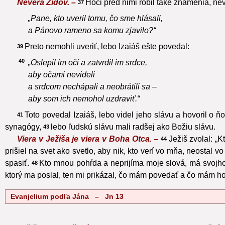
Nevera Židov. –
Hoci pred nimi robil také znamenia, nev
37
„Pane, kto uveril tomu, čo sme hlásali,
a Pánovo rameno sa komu zjavilo?“
Preto nemohli uveriť, lebo Izaiáš ešte povedal:
39
40
„Oslepil im oči a zatvrdil im srdce,
aby očami nevideli
a srdcom nechápali a neobrátili sa –
aby som ich nemohol uzdraviť.“
Toto povedal Izaiáš, lebo videl jeho slávu a hovoril o ň
41
synagógy,
lebo ľudskú slávu mali radšej ako Božiu slávu.
43
Viera v Ježiša je viera v Boha Otca. –
Ježiš zvolal: „K
44
prišiel na svet ako svetlo, aby nik, kto verí vo mňa, neostal v
spasiť.
Kto mnou pohŕda a neprijíma moje slová, má svojho 
48
ktorý ma poslal, ten mi prikázal, čo mám povedať a čo mám ho
Evanjelium podľa Jána – Jn 13