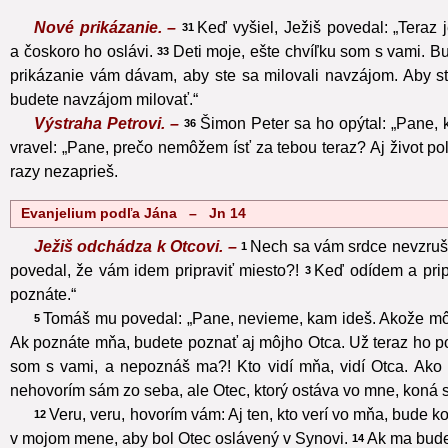
Nové prikázanie. –
Keď vyšiel, Ježiš povedal: „Teraz
31
a čoskoro ho oslávi.
Deti moje, ešte chvíľku som s vami. B
33
prikázanie vám dávam, aby ste sa milovali navzájom. Aby st
budete navzájom milovať.“
Výstraha Petrovi. –
Šimon Peter sa ho opýtal: „Pane, 
36
vravel: „Pane, prečo nemôžem ísť za tebou teraz? Aj život po
razy nezaprieš.
Evanjelium podľa Jána – Jn 14
Ježiš odchádza k Otcovi. –
Nech sa vám srdce nevzrušuj
1
povedal, že vám idem pripraviť miesto?!
Keď odídem a prip
3
poznáte.“
Tomáš mu povedal: „Pane, nevieme, kam ideš. Akože m
5
Ak poznáte mňa, budete poznať aj môjho Otca. Už teraz ho poz
som s vami, a nepoznáš ma?! Kto vidí mňa, vidí Otca. Ako
nehovorím sám zo seba, ale Otec, ktorý ostáva vo mne, koná s
Veru, veru, hovorím vám: Aj ten, kto verí vo mňa, bude k
12
v mojom mene, aby bol Otec oslávený v Synovi.
Ak ma budet
14