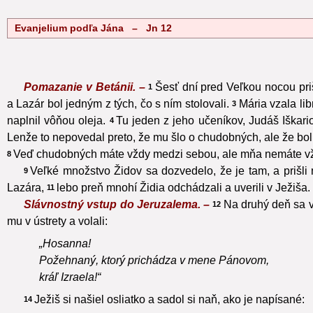
Evanjelium podľa Jána – Jn 12
Pomazanie v Betánii. –
Šesť dní pred Veľkou nocou priš
1
a Lazár bol jedným z tých, čo s ním stolovali.
Mária vzala li
3
naplnil vôňou oleja.
Tu jeden z jeho učeníkov, Judáš Iškario
4
Lenže to nepovedal preto, že mu šlo o chudobných, ale že bol 
Veď chudobných máte vždy medzi sebou, ale mňa nemáte vž
8
Veľké množstvo Židov sa dozvedelo, že je tam, a prišli ni
9
Lazára,
lebo preň mnohí Židia odchádzali a uverili v Ježiša.
11
Slávnostný vstup do Jeruzalema. –
Na druhý deň sa v
12
mu v ústrety a volali:
„Hosanna!
Požehnaný, ktorý prichádza v mene Pánovom,
kráľ Izraela!“
Ježiš si našiel osliatko a sadol si naň, ako je napísané:
14