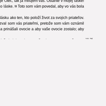
e Otec, tak ja milujem vás. Ostaňte v mojej láske!
o láske.
Toto som vám povedal, aby vo vás bola
11
ásku ako ten, kto položí život za svojich priateľov.
zval som vás priateľmi, pretože som vám oznámil
li a prinášali ovocie a aby vaše ovocie zostalo; aby
18-25
l, čo je jeho, ale preto, že nie ste zo sveta, že som
án. Ak mňa prenasledovali, budú prenasledovať aj
 toho, ktorý ma poslal.
Keby som nebol prišiel
22
a.
Keby som nebol medzi nimi konal skutky, aké
24
25
né v ich Zákone: »
Nenávideli ma bez príčiny.
«
Ale aj vy vydávate svedectvo, lebo ste so mnou od
zabije, bude nazdávať, že tým slúži Bohu.
A budú
3
 to hovoril. Spočiatku som vám o tom nerozprával,