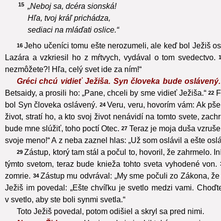
15
„Neboj sa, dcéra sionská!
Hľa, tvoj kráľ prichádza,
sediaci na mláďati oslice.“
Jeho učeníci tomu ešte nerozumeli, ale keď bol Ježiš os
16
Lazára a vzkriesil ho z mŕtvych, vydával o tom svedectvo.
nezmôžete?! Hľa, celý svet ide za ním!“
Gréci chcú vidieť Ježiša. Syn človeka bude oslávený
Betsaidy, a prosili ho: „Pane, chceli by sme vidieť Ježiša.“
F
22
bol Syn človeka oslávený.
Veru, veru, hovorím vám: Ak pš
24
život, stratí ho, a kto svoj život nenávidí na tomto svete, zach
bude mne slúžiť, toho poctí Otec.
Teraz je moja duša vzruše
27
svoje meno!“ A z neba zaznel hlas: „Už som oslávil a ešte osl
Zástup, ktorý tam stál a počul to, hovoril, že zahrmelo. Iní
29
týmto svetom, teraz bude knieža tohto sveta vyhodené von.
zomrie.
Zástup mu odvrával: „My sme počuli zo Zákona, že 
34
Ježiš im povedal: „Ešte chvíľku je svetlo medzi vami. Choďte
v svetlo, aby ste boli synmi svetla.“
Toto Ježiš povedal, potom odišiel a skryl sa pred nimi.