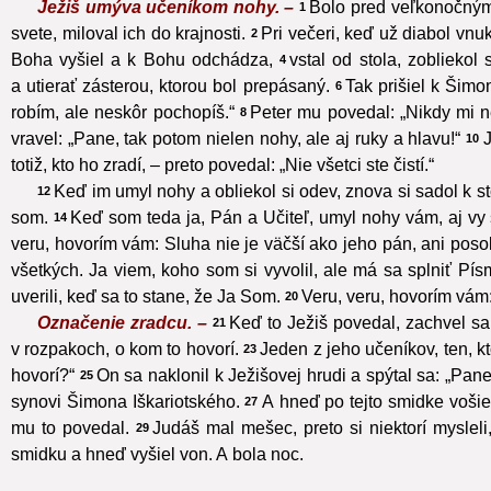
Ježiš umýva učeníkom nohy. –
Bolo pred veľkonočnými 
1
svete, miloval ich do krajnosti.
Pri večeri, keď už diabol vnu
2
Boha vyšiel a k Bohu odchádza,
vstal od stola, zobliekol
4
a utierať zásterou, ktorou bol prepásaný.
Tak prišiel k Šim
6
robím, ale neskôr pochopíš.“
Peter mu povedal: „Nikdy mi 
8
vravel: „Pane, tak potom nielen nohy, ale aj ruky a hlavu!“
J
10
totiž, kto ho zradí, – preto povedal: „Nie všetci ste čistí.“
Keď im umyl nohy a obliekol si odev, znova si sadol k s
12
som.
Keď som teda ja, Pán a Učiteľ, umyl nohy vám, aj v
14
veru, hovorím vám: Sluha nie je väčší ako jeho pán, ani posol 
všetkých. Ja viem, koho som si vyvolil, ale má sa splniť Pís
uverili, keď sa to stane, že Ja Som.
Veru, veru, hovorím vám:
20
Označenie zradcu. –
Keď to Ježiš povedal, zachvel sa
21
v rozpakoch, o kom to hovorí.
Jeden z jeho učeníkov, ten, kt
23
hovorí?“
On sa naklonil k Ježišovej hrudi a spýtal sa: „Pane,
25
synovi Šimona Iškariotského.
A hneď po tejto smidke vošie
27
mu to povedal.
Judáš mal mešec, preto si niektorí mysle
29
smidku a hneď vyšiel von. A bola noc.