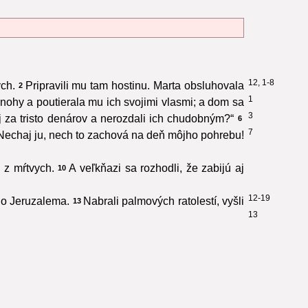
12, 1-8
ych.
Pripravili mu tam hostinu. Marta obsluhovala
2
1
nohy a poutierala mu ich svojimi vlasmi; a dom sa
3
j za tristo denárov a nerozdali ich chudobným?“
6
7
„Nechaj ju, nech to zachová na deň môjho pohrebu!
l z mŕtvych.
A veľkňazi sa rozhodli, že zabijú aj
10
12-19
 do Jeruzalema.
Nabrali palmových ratolestí, vyšli
13
13