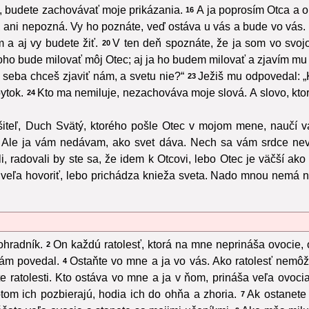
, budete zachovávať moje prikázania.
A ja poprosím Otca a o
16
, ani nepozná. Vy ho poznáte, veď ostáva u vás a bude vo vás.
m a aj vy budete žiť.
V ten deň spoznáte, že ja som vo svoj
20
 toho bude milovať môj Otec; aj ja ho budem milovať a zjavím m
že seba chceš zjaviť nám, a svetu nie?“
Ježiš mu odpovedal: „
23
ytok.
Kto ma nemiluje, nezachováva moje slová. A slovo, ktoré
24
šiteľ, Duch Svätý, ktorého pošle Otec v mojom mene, naučí 
Ale ja vám nedávam, ako svet dáva. Nech sa vám srdce nevz
radovali by ste sa, že idem k Otcovi, lebo Otec je väčší ako 
eľa hovoriť, lebo prichádza knieža sveta. Nado mnou nemá n
ohradník.
On každú ratolesť, ktorá na mne neprináša ovocie, o
2
vám povedal.
Ostaňte vo mne a ja vo vás. Ako ratolesť nemô
4
te ratolesti. Kto ostáva vo mne a ja v ňom, prináša veľa ovoc
om ich pozbierajú, hodia ich do ohňa a zhoria.
Ak ostanete
7