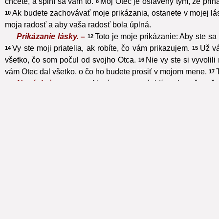
chcete, a splní sa vám to.
Môj Otec je oslávený tým, že prin
8
Ak budete zachovávať moje prikázania, ostanete v mojej lá
10
moja radosť a aby vaša radosť bola úplná.
Prikázanie lásky. –
Toto je moje prikázanie: Aby ste sa
12
Vy ste moji priatelia, ak robíte, čo vám prikazujem.
Už vá
14
15
všetko, čo som počul od svojho Otca.
Nie vy ste si vyvolil
16
vám Otec dal všetko, o čo ho budete prosiť v mojom mene.
17
Nenávisť sveta. –
Ak vás svet nenávidí, vedzte, že mňa
18
si vás ja vyvolil zo sveta, svet vás nenávidí.
Spomeňte si na
20
vás; ak zachovávali moje slovo, budú zachovávať aj vaše.
2
a nebol im hovoril, nemali by hriech. Ale teraz nemajú výhovo
nik iný nekonal, nemali by hriech. Ale teraz videli a znenávide
Keď príde Tešiteľ, ktorého vám ja pošlem od Otca, Duc
26
začiatku.
Evanjelium podľa Jána – Jn 16
Toto som vám povedal, aby ste sa nepohoršovali.
Vylúč
1
2
to robiť preto, že nepoznali Otca ani mňa.
A toto som vám po
4
lebo som bol s vami.