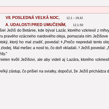
VII. POSLEDNÁ VEĽKÁ NOC,
12,1 – 19,42
A. UDALOSTI PRED UMUČENÍM,
12,1-50
iel Ježiš do Betánie, kde býval Lazár, ktorého vzkriesil z mŕtv
bru pravého vzácneho nardového oleja, pomazala ním Ježišove 
tský, ktorý ho mal zradiť, povedal:
„Prečo nepredali tento ole
5
zlodej. Mal mešec a nosil to, čo doň vkladali.
Ježiš povedal: 
7
dy.“
elen kvôli Ježišovi, ale aby videli aj Lazára, ktorého vzkriesi
eľký zástup, čo prišiel na sviatky, dopočul, že Ježiš prichádza