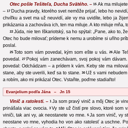
Otec pošle Tešiteľa, Ducha Svätého. –
Ak ma milujete
15
–
Ducha pravdy, ktorého svet nemôže prijať, lebo ho nevidí
17
chvíľku a svet ma už neuvidí, ale vy ma uvidíte, lebo ja žije
prikázania a zachováva ich, ten ma miluje. A kto miluje mňa,
Júda, nie ten Iškariotský, sa ho spýtal: „Pane, ako to, 
22
Otec ho bude milovať; prídeme k nemu a urobíme si uňho príb
poslal.
Toto som vám povedal, kým som ešte u vás.
Ale Te
25
26
povedal.
Pokoj vám zanechávam, svoj pokoj vám dávam. 
27
povedal: Odchádzam – a prídem k vám. Keby ste ma milovali, 
stane, aby ste uverili, keď sa to stane.
Už s vami nebudem v
30
a robím, ako mi prikázal Otec. Vstaňte, poďme stadiaľto!
Evanjelium podľa Jána – Jn 15
Vinič a ratolesti. –
Ja som pravý vinič a môj Otec je vin
1
prinášala viac ovocia.
Vy ste už čistí pre slovo, ktoré som 
3
viniči, tak ani vy, ak neostanete vo mne.
Ja som vinič, vy s
5
neostane vo mne, vyhodia ho von ako ratolesť a uschne. Pot