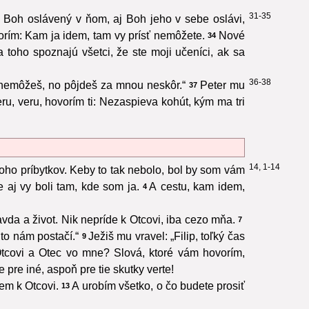
31-35
 Boh oslávený v ňom, aj Boh jeho v sebe oslávi,
orím: Kam ja idem, tam vy prísť nemôžete.
Nové
34
 toho spoznajú všetci, že ste moji učeníci, ak sa
36-38
ť nemôžeš, no pôjdeš za mnou neskôr.“
Peter mu
37
ru, veru, hovorím ti: Nezaspieva kohút, kým ma tri
14, 1-14
ho príbytkov. Keby to tak nebolo, bol by som vám
aj vy boli tam, kde som ja.
A cestu, kam idem,
4
vda a život. Nik nepríde k Otcovi, iba cezo mňa.
7
 to nám postačí.“
Ježiš mu vravel: „Filip, toľký čas
9
Otcovi a Otec vo mne? Slová, ktoré vám hovorím,
 pre iné, aspoň pre tie skutky verte!
dem k Otcovi.
A urobím všetko, o čo budete prosiť
13