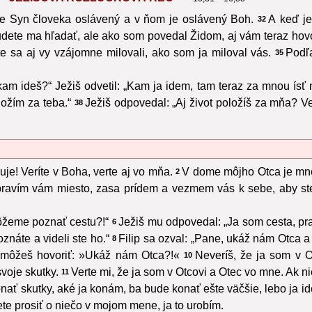
 je Syn človeka oslávený a v ňom je oslávený Boh.
A keď je
32
udete ma hľadať, ale ako som povedal Židom, aj vám teraz hov
e sa aj vy vzájomne milovali, ako som ja miloval vás.
Podľa
35
kam ideš?“ Ježiš odvetil: „Kam ja idem, tam teraz za mnou ís
ložím za teba.“
Ježiš odpovedal: „Aj život položíš za mňa? Ve
38
e! Veríte v Boha, verte aj vo mňa.
V dome môjho Otca je mno
2
ravím vám miesto, zasa prídem a vezmem vás k sebe, aby ste 
ôžeme poznať cestu?!“
Ježiš mu odpovedal: „Ja som cesta, pra
6
náte a videli ste ho.“
Filip sa ozval: „Pane, ukáž nám Otca a
8
 môžeš hovoriť: »Ukáž nám Otca?!«
Neveríš, že ja som v 
10
voje skutky.
Verte mi, že ja som v Otcovi a Otec vo mne. Ak nie
11
onať skutky, aké ja konám, ba bude konať ešte väčšie, lebo ja i
e prosiť o niečo v mojom mene, ja to urobím.