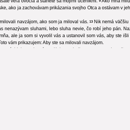
ášate veľa ovocia a stanete sa mojimi učeníkmi.
Ako mňa miluj
9
ske, ako ja zachovávam prikázania svojho Otca a ostávam v jeh
 milovali navzájom, ako som ja miloval vás.
Nik nemá väčšiu l
13
s nenazývam sluhami, lebo sluha nevie, čo robí jeho pán. Na
i mňa, ale ja som si vyvolil vás a ustanovil som vás, aby ste iš
Toto vám prikazujem: Aby ste sa milovali navzájom.
 nenávidel prv ako vás.
Keby ste boli zo sveta, svet by milova
19
 slovo, ktoré som vám povedal: Sluha nie je väčší ako jeho p
Ale to všetko vám budú robiť pre moje meno, lebo nepoznajú
1
rku pre svoj hriech.
Kto nenávidí mňa, nenávidí aj môjho Otc
23
li aj mňa, aj môjho Otca.
To preto, aby sa splnilo slovo napísa
25
h pravdy, ktorý vychádza od Otca, on o mne vydá svedectvo.
27
ia vás zo synagóg, ba prichádza hodina, keď sa každý, kto vás 
vedal, aby ste si spomenuli, keď príde ich hodina, že som vám