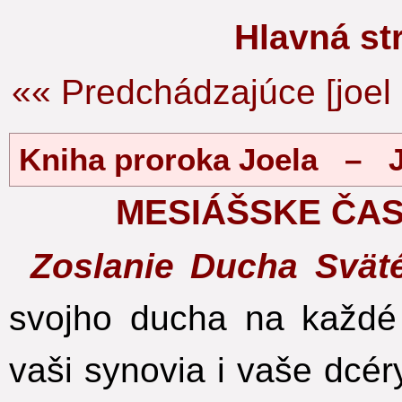
Hlavná s
«« Predchádzajúce [joel 
Kniha proroka Joela – J
MESIÁŠSKE ČAS
Zoslanie Ducha Svät
svojho ducha na každé
vaši synovia i vaše dcér