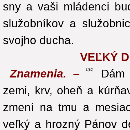
sny a vaši mládenci bu
služobníkov a služobni
svojho ducha.
VEĽKÝ 
Znamenia. –
Dám z
3(30)
zemi, krv, oheň a kúrň
zmení na tmu a mesiac
veľký a hrozný Pánov d