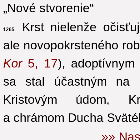
„Nové stvorenie“
Krst nielenže očisťu
1265
ale novopokrsteného robí
Kor
5, 17
), adoptívny
sa stal účastným na B
Kristovým údom,
K
a chrámom Ducha Sväté
»» Nas