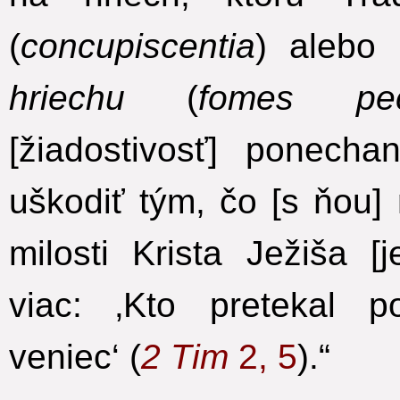
(
concupiscentia
)
alebo 
hriechu
(
fomes pec
[žiadostivosť] ponecha
uškodiť tým, čo [s ňou
milosti Krista Ježiša 
viac: ‚Kto pretekal p
veniec‘
(
2 Tim
2, 5
).“