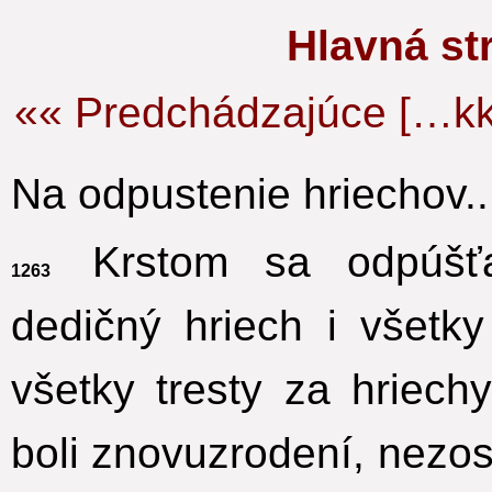
Hlavná s
«« Predchádzajúce […kk
Na odpustenie hriechov..
Krstom sa odpúš
1263
dedičný hriech i všetk
všetky tresty za hriech
boli znovuzrodení, nezos