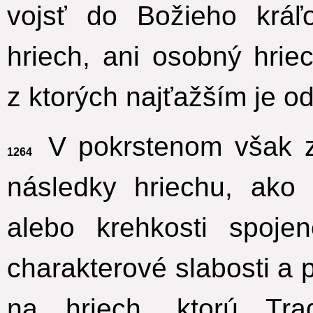
vojsť do Božieho kráľo
hriech, ani osobný hrie
z ktorých najťažším je o
V pokrstenom však z
1264
následky hriechu, ako 
alebo krehkosti spoj
charakterové slabosti a 
na hriech, ktorú Tr