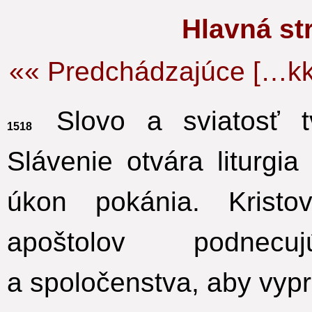
Hlavná s
«« Predchádzajúce […kk
Slovo a sviatosť tv
1518
Slávenie otvára liturgi
úkon pokánia. Krist
apoštolov podnec
a spoločenstva, aby vypr