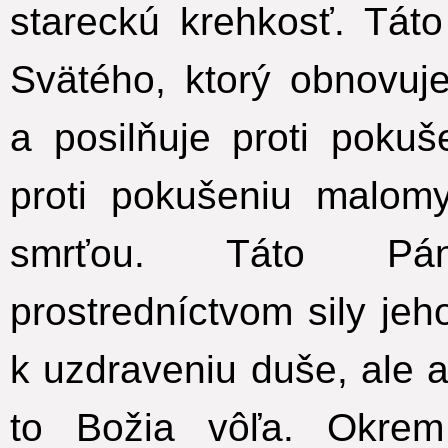
stareckú krehkosť. Tát
Svätého, ktorý obnovuj
a posilňuje proti pokuš
proti pokušeniu malomy
smrťou.
Táto Pá
prostredníctvom sily je
k uzdraveniu duše, ale a
to Božia vôľa.
Okrem