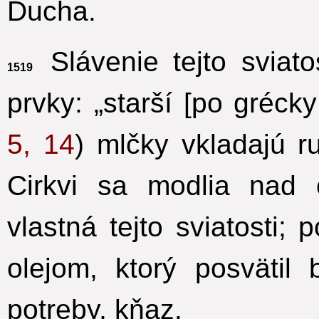
Ducha.
Slávenie tejto sviato
1519
prvky: „starší [po gréck
5, 14
) mlčky vkladajú r
Cirkvi sa modlia nad
vlastná tejto sviatosti
olejom, ktorý posvätil
potreby, kňaz.