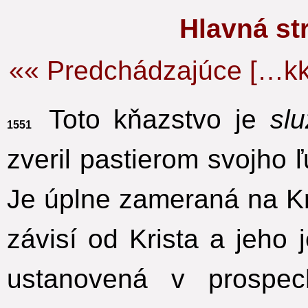
Hlavná s
«« Predchádzajúce […kk
Toto kňazstvo je
sl
1551
zveril pastierom svojho 
Je úplne zameraná na Kri
závisí od Krista a jeho
ustanovená v prospec