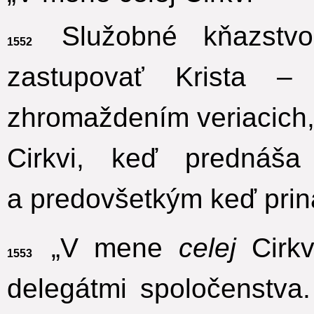
Služobné kňazstv
1552
zastupovať Krista –
zhromaždením veriacich,
Cirkvi, keď prednáša
a predovšetkým keď prin
„V mene
celej
Cirkv
1553
delegátmi spoločenstva.