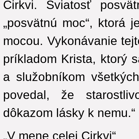
Cirkvi. Sviatosť posvä
„posvätnú moc“, ktorá j
mocou. Vykonávanie tejt
príkladom Krista, ktorý 
a služobníkom všetkýc
povedal, že starostli
dôkazom lásky k nemu.“
„V mene celej Cirkvi“