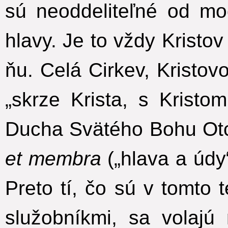
sú neoddeliteľné od mod
hlavy. Je to vždy Kristov
ňu. Celá Cirkev, Kristov
„skrze Krista, s Kristo
Ducha Svätého Bohu Otc
et membra
(„hlava a údy“
Preto tí, čo sú v tomto
služobníkmi, sa volajú 