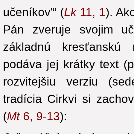
učeníkov'“ (
Lk
11, 1
). Ak
Pán zveruje svojim uč
základnú kresťanskú 
podáva jej krátky text (
rozvitejšiu verziu (s
tradícia Cirkvi si zach
(
Mt
6, 9-13
):