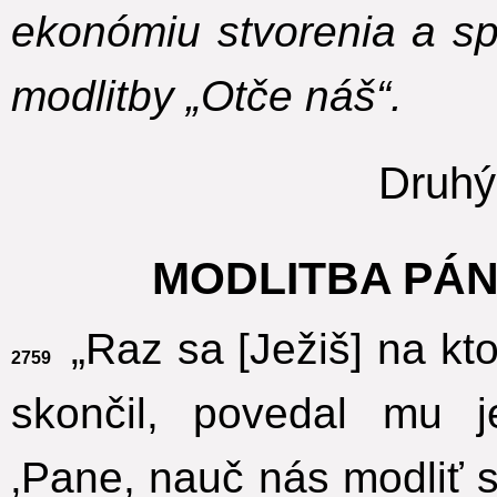
ekonómiu stvorenia a s
modlitby „Otče náš“.
Druhý
MODLITBA PÁN
„Raz sa [Ježiš] na kt
2759
skončil, povedal mu 
‚Pane, nauč nás modliť s