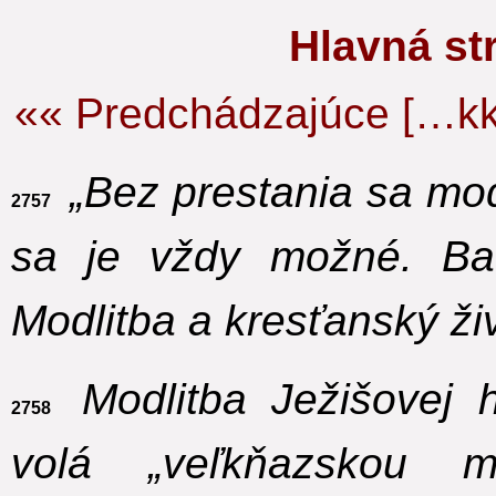
Hlavná s
«« Predchádzajúce […kk
„Bez prestania sa modl
2757
sa je vždy možné. Ba 
Modlitba a kresťanský ži
Modlitba Ježišovej 
2758
volá „veľkňazskou m