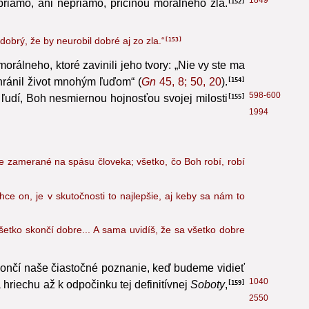
júcou láskou. Preto môžu zísť zo správnej cesty.
1849
 priamo, ani nepriamo, príčinou morálneho zla.
152
obrý, že by neurobil dobré aj zo zla.“
153
rálneho, ktoré zavinili jeho tvory: „Nie vy ste ma
achránil život mnohým ľuďom“ (
Gn
45, 8; 50, 20
).
154
598-600
ľudí, Boh nesmiernou hojnosťou svojej milosti
155
1994
 je zamerané na spásu človeka; všetko, čo Boh robí, robí
e on, je v skutočnosti to najlepšie, aj keby sa nám to
všetko skončí dobre... A sama uvidíš, že sa všetko dobre
skončí naše čiastočné poznanie, keď budeme vidieť
1040
hriechu až k odpočinku tej definitívnej
Soboty
,
159