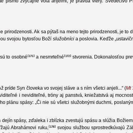
té písmo zvyčajne volá anjelmi, je pravda viery.
Svedectvo Pí
nie prirodzenosti. Ak sa pýtaš na meno tejto prirodzenosti, je to 
lou svojou bytosťou Boží
služobníci
a poslovia. Keďže „ustavične
 sú to osobné
a nesmrteľné
stvorenia. Dokonalosťou prev
171
172
ž príde Syn človeka vo svojej sláve a s ním všetci anjeli...“ (
Mt
diteľné i neviditeľné,
tróny aj panstvá, kniežatstvá aj mocnost
ojho plánu spásy: „Či nie sú všetci služobnými duchmi, poslaný
 dejín spásy, zďaleka i zblízka zvestujú spásu a slúžia Božiem