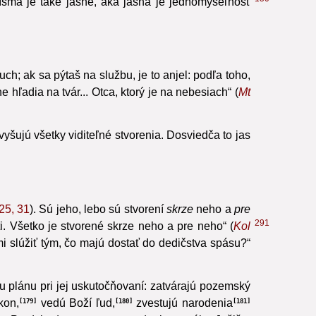
150
sma je také jasné, aká jasná je jednomyseľnosť
duch; ak sa pýtaš na službu, je to anjel: podľa toho,
 hľadia na tvár... Otca, ktorý je na nebesiach“ (
Mt
yšujú všetky viditeľné stvorenia. Dosviedča to jas
25, 31
). Sú jeho, lebo sú stvorení
skrze
neho a
pre
291
i. Všetko je stvorené skrze neho a pre neho“ (
Kol
mi slúžiť tým, čo majú dostať do dedičstva spásu?“
u plánu pri jej uskutočňovaní: zatvárajú pozemský