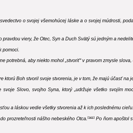
svedectvo o svojej všemohúcej láske a o svojej múdrosti, poda
isto pravdou viery, že Otec, Syn a Duch Svätý sú jedným a nedeli
k pomoci.
 potrebná, aby niekto mohol „stvoriť“ v pravom zmysle slova, 
 pre ktorú Boh stvoril svoje stvorenia, je v tom, že majú účasť na 
rze svoje Slovo, svojho Syna, ktorý „udržuje všetko svojím m
osťou a láskou vedie všetky stvorenia až k ich poslednému cieľu
 do prozreteľnosti nášho nebeského Otca.
Po ňom apoštol sv
161