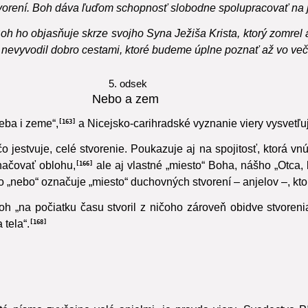
stvorení. Boh dáva ľuďom schopnosť slobodne spolupracovať na 
oh ho objasňuje skrze svojho Syna Ježiša Krista, ktorý zomrel a
n nevyvodil dobro cestami, ktoré budeme úplne poznať až vo ve
5. odsek
Nebo a zem
eba i zeme“,
a Nicejsko-carihradské vyznanie viery vysvetľuje:
163
estvuje, celé stvorenie. Poukazuje aj na spojitosť, ktorá vnút
načovať oblohu,
ale aj vlastné „miesto“ Boha, nášho „Otca, 
166
o „nebo“ označuje „miesto“ duchovných stvorení – anjelov –, kto
Boh „na počiatku času stvoril z ničoho zároveň obidve stvoreni
tela“.
168