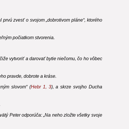
2550
l prvú zvesť o svojom „dobrotivom pláne“, ktorého
teľným počiatkom stvorenia.
čiže vytvoriť a darovať bytie niečomu, čo ho vôbec
jeho pravde, dobrote a kráse.
ocným slovom“ (
Hebr
1, 3
), a skrze svojho Ducha
.
ätý Peter odporúča: „Na neho zložte všetky svoje