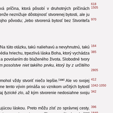
2738
618
1505
á príčina, ktorá pôsobí v druhotných príčinách
nže neznižuje dôstojnosť stvorenej bytosti, ale ju
970
ho pôvodu; „lebo stvorená bytosť bez Stvoriteľa
164
Na túto otázku, takú naliehavú a nevyhnutnú, takú
385
édia hriechu, trpezlivá láska Boha, ktorý vychádza
í a povolaním do blaženého života. Slobodné tvory
 posolstve niet takého prvku, ktorý by z určitého
2805
412
ohol vždy stvoriť niečo lepšie.
Ale vo svojej
150
1042-1050
 tento vývin prináša so vznikom určitých bytostí
342
 aj
fyzické zlo
, až kým stvorenie nedosiahne svoju
396