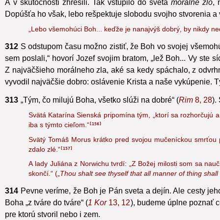
311
Anjeli a ľudia, rozumové a slobodné tvory, majú smero
A v skutočnosti zhrešili.
Tak vstúpilo do sveta
morálne zlo
, 
Dopúšťa ho však, lebo rešpektuje slobodu svojho stvorenia a
„Lebo všemohúci Boh... keďže je nanajvýš dobrý, by nikdy nedo
312
S odstupom času možno zistiť, že Boh vo svojej všemohúce
sem poslali,“ hovorí Jozef svojim bratom, „lež Boh... Vy ste s
Z najväčšieho morálneho zla, aké sa kedy spáchalo,
z odvrhn
vyvodil najväčšie dobro: oslávenie Krista a naše vykúpenie.
Tý
313
„Tým, čo milujú Boha, všetko slúži na dobré“ (
Rim
8, 28
).
Svätá Katarína Sienská pripomína tým, „ktorí sa rozhorčujú a
iba s týmto cieľom.“
156
Svätý Tomáš Morus krátko pred svojou mučeníckou smrťou pot
zdalo zlé.“
157
A lady Juliána z Norwichu tvrdí: „Z Božej milosti som sa nauč
skončí.“ („
Thou shalt see thyself that all manner of thing shall 
314
Pevne veríme, že Boh je Pán sveta a dejín. Ale cesty je
Boha „z tváre do tváre“ (
1 Kor
13, 12
),
budeme úplne poznať cest