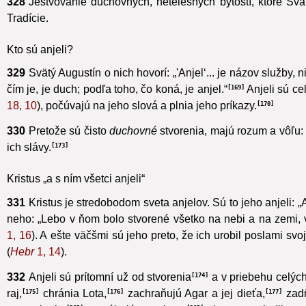
328
Jestvovanie duchovných, netelesných bytostí, ktoré Svä
Tradície.
Kto sú anjeli?
329
Svätý Augustín o nich hovorí: „'Anjel‘... je názov služby, 
čím je, je duch; podľa toho, čo koná, je anjel.“
Anjeli sú ce
169
18, 10
), počúvajú na jeho slová a plnia jeho príkazy.
170
330
Pretože sú čisto
duchovné
stvorenia, majú rozum a vôľu:
ich slávy.
173
Kristus „a s ním všetci anjeli“
331
Kristus je stredobodom sveta anjelov. Sú to jeho anjeli: „A
neho: „Lebo v ňom bolo stvorené všetko na nebi a na zemi, vi
1, 16
). A ešte väčšmi sú jeho preto, že ich urobil poslami sv
(
Hebr
1, 14
).
332
Anjeli sú prítomní už od stvorenia
a v priebehu celých
174