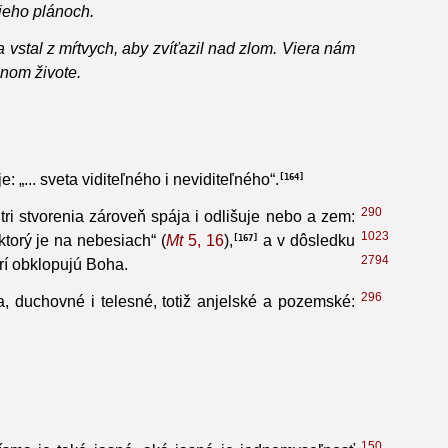
jeho plánoch.
 vstal z mŕtvych, aby zvíťazil nad zlom. Viera nám
čnom živote.
 „... sveta viditeľného i neviditeľného“.
164
290
ri stvorenia zároveň spája i odlišuje nebo a zem:
1023
ktorý je na nebesiach“ (
Mt
5, 16
),
a v dôsledku
167
2794
rí obklopujú Boha.
296
a, duchovné i telesné,
totiž anjelské a pozemské: