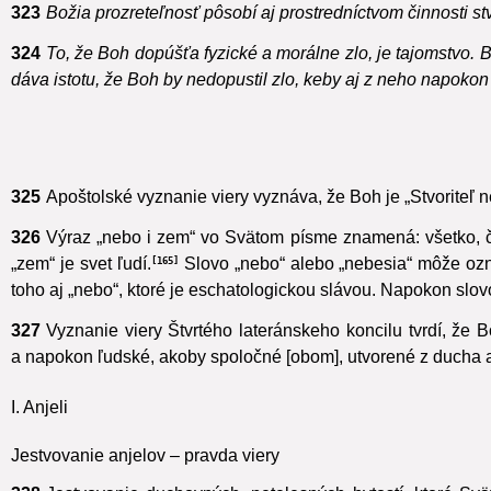
323
Božia prozreteľnosť pôsobí aj prostredníctvom činnosti 
324
To, že Boh dopúšťa fyzické a morálne zlo, je tajomstvo. B
dáva istotu, že Boh by nedopustil zlo, keby aj z neho napoko
325
Apoštolské vyznanie viery vyznáva, že Boh je „Stvoriteľ n
326
Výraz „nebo i zem“
vo Svätom písme znamená: všetko, čo j
„zem“ je svet ľudí.
Slovo „nebo“ alebo „nebesia“ môže oz
165
toho aj „nebo“, ktoré je eschatologickou slávou. Napokon slov
327
Vyznanie viery Štvrtého lateránskeho koncilu tvrdí, že 
a napokon ľudské, akoby spoločné [obom], utvorené z ducha a 
I. Anjeli
Jestvovanie anjelov – pravda viery