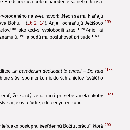
kon,
vedú Boží ľud,
zvestujú narodenia
179
180
181
nie Predchodcu a potom narodenie samého Ježiša.
rvorodeného na svet, hovorí: ‚Nech sa mu klaňajú
559
va Bohu...“ (
Lk
2, 14
). Anjeli ochraňujú Ježišovo
eľov,
ako kedysi vyslobodili Izrael.
Anjeli aj
188
189
oznamujú,
a budú mu posluhovať pri súde.
193
194
1138
litbe „
In paradisum deducant te angeli – Do raja
obitne slávi spomienku niektorých anjelov (svätého
1020
erať, že každý veriaci má pri sebe anjela akoby
tve anjelov a ľudí zjednotených v Bohu.