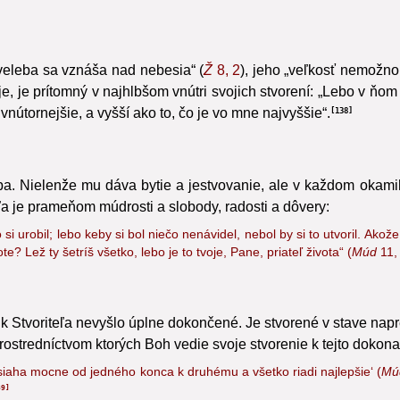
 a zverené človeku. Cirkev musela veľa ráz brániť pravdu, že st
veleba sa vznáša nad nebesia“ (
Ž
8, 2
),
jeho „veľkosť nemožno
e, je prítomný v najhlbšom vnútri svojich stvorení: „Lebo v ňo
vnútornejšie, a vyšší ako to, čo je vo mne najvyššie“.
138
a. Nielenže mu dáva bytie a jestvovanie, ale v každom okamih
eľa je prameňom múdrosti a slobody,
radosti a dôvery:
 si urobil; lebo keby si bol niečo nenávidel, nebol by si to utvoril. Ako
e? Lež ty šetríš všetko, lebo je to tvoje, Pane, priateľ života“ (
Múd
11,
úk Stvoriteľa nevyšlo úplne dokončené. Je stvorené v stave nap
rostredníctvom ktorých Boh vedie svoje stvorenie k tejto dokona
 ‚siaha mocne od jedného konca k druhému a všetko riadi najlepšie‘ (
Mú