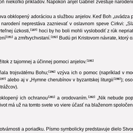
žajú Abrahámovi ruku,
svojou službou sprostredkúvajú Zá
178
oň niekoľko príkladov. Napokon anjel Gabriel zvestuje narode
lova obklopený adoráciou a službou anjelov. Keď Boh „uvádza p
m narodení neprestáva zaznievať v oslavnom speve Cirkvi:
„Slá
teľnej úzkosti,
hoci by ho boli mohli vyslobodiť z rúk nepriat
187
ení
a zmŕtvychvstaní.
Budú pri Kristovom návrate, ktorý 
191
192
žitok z tajomnej a účinnej pomoci anjelov.
195
ňala trojsvätému Bohu;
vzýva ich o pomoc (napríklad v mod
196
alebo aj v „Hymne cherubínov v byzantskej liturgii
); os
197
198
trážcov).
bklopený ich ochranou
a orodovaním.
„Nik nebude popi
201
202
vot má už na tomto svete vo viere účasť na blaženom spoločens