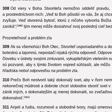
a jeho kráľovstva.
145
146
308
Od viery v Boha Stvoriteľa nemožno oddeliť pravdu, 
a prostredníctvom nich: „Veď to Boh pôsobí vo vás, že aj chce
zvyšuje. Veď stvorená bytosť, ktorú z ničoho vytvorila Boži
zaniká“;
tým menej môže dosiahnuť svoj posledný cieľ bez 
148
Prozreteľnosť a problém zla
309
Ak sa všemohúci Boh Otec, Stvoriteľ usporiadaného a dobr
bolestnú a tajomnú, nepostačí nijaká rýchla odpoveď. Odpoveďo
človeku v ústrety svojimi zmluvami, vykupiteľským vtelením 
sú pozvané, aby s týmto životom vopred súhlasili, ale môžu
hľadiska nebol odpoveďou na problém zla
.
310
Prečo Boh nestvoril taký dokonalý svet,
aby v ňom nemoh
nekonečnej múdrosti a dobrote chcel slobodne stvoriť svet v
zánik iných,
s dokonalejším aj menej dokonalé, so zveľaďovaní
dokonalosť.
151