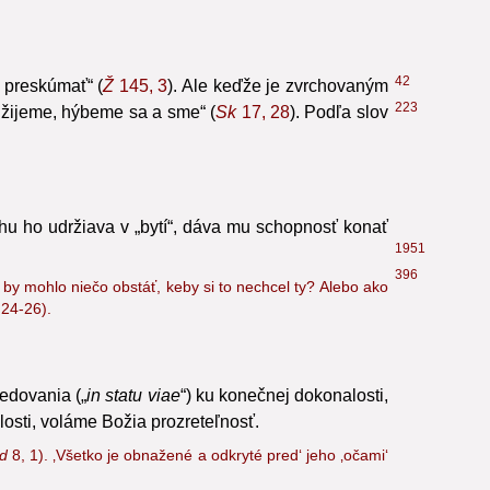
358
vorenie, vrátane hmotného sveta, je dobré.
136
2415
42
 preskúmať“ (
Ž
145, 3
). Ale keďže je zvrchovaným
223
m žijeme, hýbeme sa a sme“ (
Sk
17, 28
). Podľa slov
u ho udržiava v „bytí“, dáva mu schopnosť konať
1951
396
že by mohlo niečo obstáť, keby si to nechcel ty? Alebo ako
 24-26
).
redovania („
in statu viae
“) ku konečnej dokonalosti,
losti, voláme Božia prozreteľnosť.
d
8, 1
). ‚Všetko je obnažené a odkryté pred‘ jeho ‚očami‘