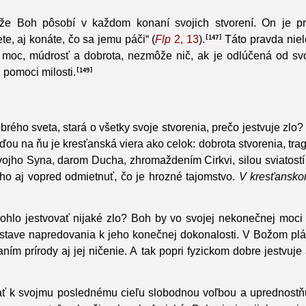
že Boh pôsobí v každom konaní svojich stvorení. On je prv
te, aj konáte, čo sa jemu páči“ (
Flp
2, 13
).
Táto pravda niele
147
a moc,
múdrosť a dobrota, nezmôže nič, ak je odlúčená od svoj
pomoci milosti.
149
ého sveta, stará o všetky svoje stvorenia, prečo jestvuje zlo?
u na ňu je kresťanská viera ako celok: dobrota stvorenia, trag
svojho Syna, darom Ducha, zhromaždením Cirkvi, silou sviatost
 ho aj vopred odmietnuť, čo je hrozné tajomstvo.
V kresťanskom
lo jestvovať nijaké zlo? Boh by vo svojej nekonečnej moci m
 stave napredovania k jeho konečnej dokonalosti.
V Božom pláne
m prírody aj jej ničenie. A tak popri fyzickom dobre jestvuje