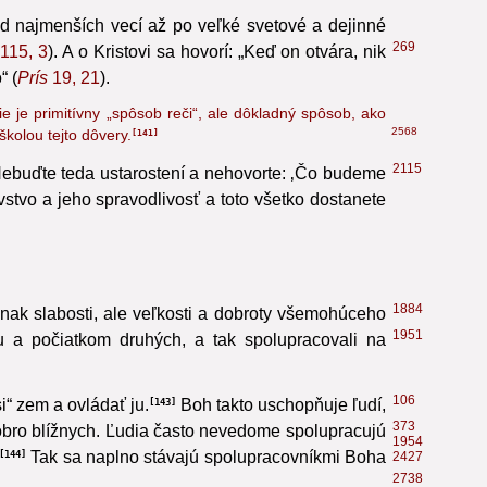
 od najmenších vecí až po veľké svetové a dejinné
269
115, 3
). A o Kristovi sa hovorí: „Keď on otvára, nik
“ (
Prís
19, 21
).
e je primitívny „spôsob reči“, ale dôkladný spôsob, ako
2568
kolou tejto dôvery.
141
2115
„Nebuďte teda ustarostení a nehovorte: ‚Čo budeme
vstvo a jeho spravodlivosť a toto všetko dostanete
1884
nak slabosti, ale veľkosti a dobroty všemohúceho
1951
ou a počiatkom druhých, a tak spolupracovali na
106
“ zem a ovládať ju.
Boh takto uschopňuje ľudí,
143
373
obro blížnych. Ľudia často nevedome spolupracujú
1954
Tak sa naplno stávajú spolupracovníkmi Boha
144
2427