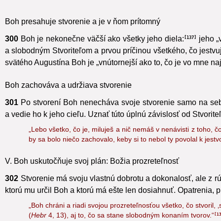
Boh chcel stvorenie ako dar pre človeka,
ako dedičstvo určené
Boh presahuje stvorenie a je v ňom prítomný
300
Boh je nekonečne väčší ako všetky jeho diela:
jeho „
137
a slobodným Stvoriteľom a prvou príčinou všetkého, čo jestvuj
svätého Augustína Boh je „vnútornejší ako to, čo je vo mne naj
Boh zachováva a udržiava stvorenie
301
Po stvorení Boh nenecháva svoje stvorenie samo na seb
a vedie ho k jeho cieľu.
Uznať túto úplnú závislosť od Stvorit
„Lebo všetko, čo je, miluješ a nič nemáš v nenávisti z toho, čo
by sa bolo niečo zachovalo, keby si to nebol ty povolal k jestvot
V. Boh uskutočňuje svoj plán: Božia prozreteľnosť
302
Stvorenie má svoju vlastnú dobrotu a dokonalosť, ale z r
ktorú mu určil Boh a ktorú má ešte len dosiahnuť. Opatrenia, p
„Boh chráni a riadi svojou prozreteľnosťou všetko, čo stvoril,