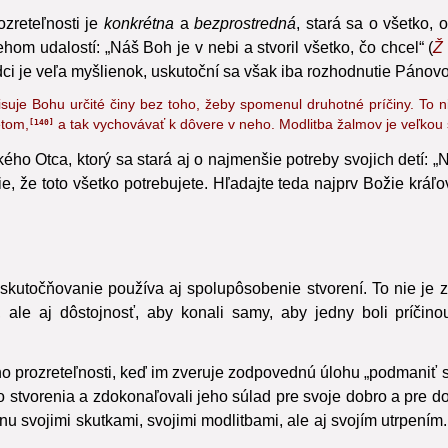
39
ozreteľnosti je
konkrétna
a
bezprostredná
, stará sa o všetko,
om udalostí: „Náš Boh je v nebi a stvoril všetko,
čo chcel“ (
Ž
dci je veľa myšlienok, uskutoční sa však iba rozhodnutie Pánovo
suje Bohu určité činy bez toho, žeby spomenul druhotné príčiny. To ni
etom,
a tak vychovávať k dôvere v neho.
Modlitba žalmov je veľkou š
140
ho Otca, ktorý sa stará aj o najmenšie potreby svojich detí: 
e, že toto všetko potrebujete. Hľadajte teda najprv Božie kráľo
kutočňovanie používa aj spolupôsobenie stvorení.
To nie je z
 ale aj dôstojnosť, aby konali samy, aby jedny boli príčin
o prozreteľnosti, keď im zveruje zodpovednú úlohu
„podmaniť si
o stvorenia
a zdokonaľovali jeho súlad pre svoje dobro a pre d
 svojimi skutkami, svojimi modlitbami, ale aj svojím utrpením.