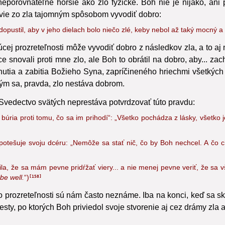
vať k svojmu poslednému cieľu slobodnou
voľbou a uprednostňu
neporovnateľne horšie ako zlo fyzické. Boh nie je nijako, ani
 vie zo zla tajomným spôsobom vyvodiť dobro:
pustil, aby v jeho dielach bolo niečo zlé, keby nebol až taký mocný a d
j prozreteľnosti môže vyvodiť dobro z následkov zla, a to aj mo
íce snovali proti mne zlo, ale Boh to obrátil na dobro, aby... z
utia a zabitia Božieho Syna, zapríčineného hriechmi všetkých 
m sa, pravda, zlo nestáva dobrom.
 Svedectvo svätých neprestáva potvrdzovať túto pravdu:
 búria proti tomu, čo sa im prihodí“: „Všetko pochádza z lásky, všetko
ešuje svoju dcéru: „Nemôže sa stať nič, čo by Boh nechcel. A čo chc
ila, že sa mám pevne pridŕžať viery... a nie menej pevne veriť, že sa 
be well.
“)
158
ho prozreteľnosti sú nám často neznáme. Iba na konci, keď sa 
y, po ktorých Boh priviedol svoje stvorenie aj cez drámy zla a 