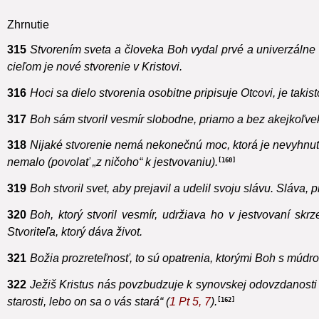
pre ktorú stvoril nebo i zem.
Zhrnutie
315
Stvorením sveta a človeka Boh vydal prvé a univerzálne 
cieľom je nové stvorenie v Kristovi.
316
Hoci sa dielo stvorenia osobitne pripisuje Otcovi, je tak
317
Boh sám stvoril vesmír slobodne, priamo a bez akejkoľve
318
Nijaké stvorenie nemá nekonečnú moc, ktorá je nevyhnutne
nemalo (povolať „z ničoho“ k jestvovaniu).
160
319
Boh stvoril svet, aby prejavil a udelil svoju slávu. Sláva,
320
Boh, ktorý stvoril vesmír, udržiava ho v jestvovaní sk
Stvoriteľa, ktorý dáva život.
321
Božia prozreteľnosť, to sú opatrenia, ktorými Boh s múdr
322
Ježiš Kristus nás povzbudzuje k synovskej odovzdanosti
starosti, lebo on sa o vás stará“ (
1 Pt
5, 7
).
162