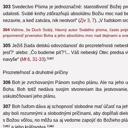
(
Hebr
4, 13
), aj to, čo sa stane slobodným konaním tvorov.“
1
303
Svedectvo Písma je jednoznačné: starostlivosť Božej pr
udalosti. Sväté knihy zdôrazňujú absolútnu Božiu moc nad beh
nezavrie, a keď zatvára, nik neotvorí“ (
Zjv
3, 7
). „V ľudskom sr
304
Vidíme, že Duch Svätý, hlavný autor Svätého písma, často pripi
pripomenúť prvenstvo Boha a jeho absolútnu moc nad dejinami a sv
305
Ježiš žiada detskú odovzdanosť do prozreteľnosti
nebeské
jesť?‘ alebo: ‚Čo budeme piť?‘!... Váš nebeský Otec predsa vi
navyše“ (
Mt
6, 31-33
).
142
Prozreteľnosť a druhotné príčiny
306
Boh je zvrchovaným Pánom svojho plánu. Ale na jeho us
Boha.
Boh totiž nedáva svojim stvoreniam iba jestvovanie,
uskutočňovaní jeho plánu.
307
Boh ľuďom dáva aj schopnosť slobodne mať účasť
na jeh
aby boli rozumnými a slobodnými príčinami, aby dopĺňali diel
s Božou vôľou, no môžu sa aj vedome zapojiť do Božieho plánu