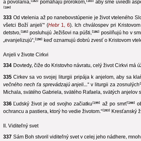
raj,
chránia Lota,
zachraňujú Agar a jej dieťa,
zadŕ
175
176
177
a povolania,
pomáhajú prorokom,
aby sme uviedli asp
182
183
184
333
Od vtelenia až po nanebovstúpenie je život vteleného S
všetci Boží anjeli'“ (
Hebr
1, 6
). Ich chválospev pri Kristovo
detstvo,
posluhujú Ježišovi na púšti,
posilňujú ho v smr
185
186
„evanjelizujú“,
keď oznamujú dobrú zvesť o Kristovom vtel
190
Anjeli v živote Cirkvi
334
Dovtedy, čiže do Kristovho návratu, celý život Cirkvi má ú
335
Cirkev sa vo svojej liturgii pripája k anjelom,
aby sa kla
večného nech ťa sprevádzajú anjeli...
“ v liturgii za zosnulých
Michala, svätého Gabriela, svätého Rafaela, svätých anjelov s
336
Ľudský život je od svojho začiatku
až po smrť
o
199
200
ochrancu a pastiera, ktorý ho vedie životom.“
Kresťanský ži
203
II. Viditeľný svet