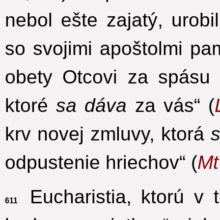
nebol ešte zajatý, urobi
so svojimi apoštolmi pa
obety Otcovi
za spásu ľ
ktoré
sa dáva
za vás“ (
krv novej zmluvy, ktorá
s
odpustenie hriechov“ (
Mt
Eucharistia, ktorú v t
611