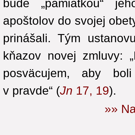
bude „pamiatkou“
jeh
apoštolov do svojej obety
prinášali.
Tým ustanovu
kňazov
novej zmluvy: „
posväcujem, aby boli
v pravde“ (
Jn
17, 19
).
»» Na