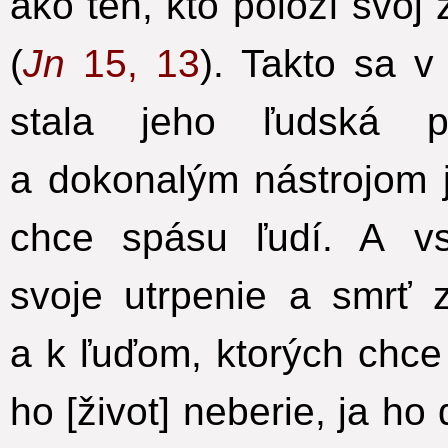
ako ten, kto položí svoj 
(
Jn
15, 13
). Takto sa v
stala jeho ľudská p
a dokonalým nástrojom j
chce spásu ľudí.
A vs
svoje utrpenie a smrť 
a k ľuďom,
ktorých chce 
ho [život] neberie, ja h