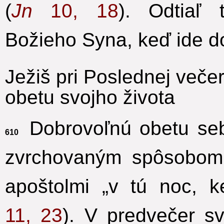
(
Jn
10, 18
). Odtiaľ 
Božieho Syna, keď ide d
Ježiš pri Poslednej večer
obetu svojho života
Dobrovoľnú obetu seb
610
zvrchovaným spôsobom 
apoštolmi
„v tú noc, k
11, 23
). V predvečer s