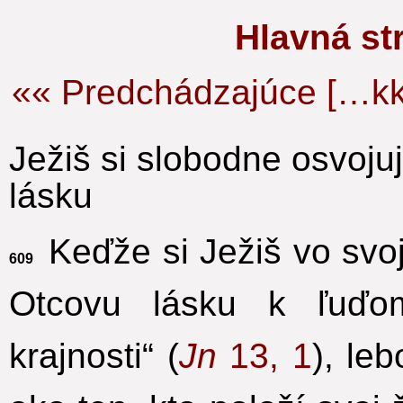
Hlavná s
«« Predchádzajúce […kk
Ježiš si slobodne osvoju
lásku
Keďže si Ježiš vo svoj
609
Otcovu lásku k ľuďo
krajnosti“ (
Jn
13, 1
), le