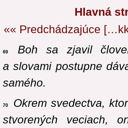
Hlavná s
«« Predchádzajúce […kk
Boh sa zjavil člove
69
a slovami postupne dáv
samého.
Okrem svedectva, kto
70
stvorených veciach, 