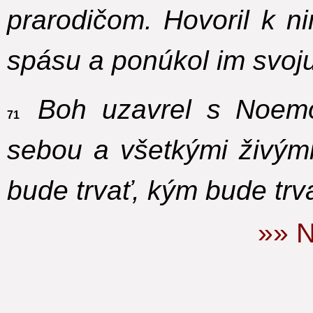
prarodičom. Hovoril k n
spásu
a ponúkol im svoj
Boh uzavrel s Noemo
71
sebou a všetkými živým
bude trvať, kým bude trva
»» N