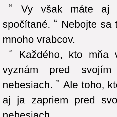
Vy však máte aj v
30
spočítané.
Nebojte sa t
31
mnoho vrabcov.
Každého, kto mňa vy
32
vyznám pred svojím
nebesiach.
Ale toho, k
33
aj ja zapriem pred sv
nebesiach.