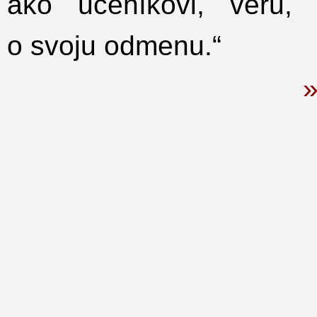
ako učeníkovi, veru,
o svoju odmenu.“
»