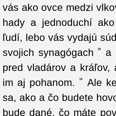
vás ako ovce medzi vlko
hady a jednoduchí ako 
ľudí, lebo vás vydajú s
svojich synagógach
a 
18
pred vladárov a kráľov,
im aj pohanom.
Ale ke
19
sa, ako a čo budete hovo
bude dané, čo máte pov