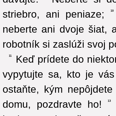
striebro, ani peniaze;
10
neberte ani dvoje šiat, 
robotník si zaslúži svoj 
Keď prídete do niekto
11
vypytujte sa, kto je v
ostaňte, kým nepôjdete 
domu, pozdravte ho!
13