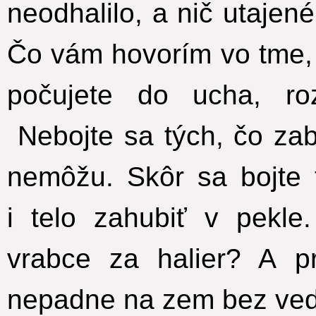
neodhalilo, a nič utajen
Čo vám hovorím vo tme,
počujete do ucha, roz
Nebojte sa tých, čo zabí
nemôžu. Skôr sa bojte 
i telo zahubiť v pekle.
vrabce za halier? A p
nepadne na zem bez ved