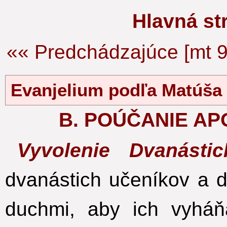
Hlavná s
«« Predchádzajúce [mt 9
Evanjelium podľa Matúš
B. POÚČANIE A
Vyvolenie Dvanást
dvanástich učeníkov a 
duchmi, aby ich vyháň