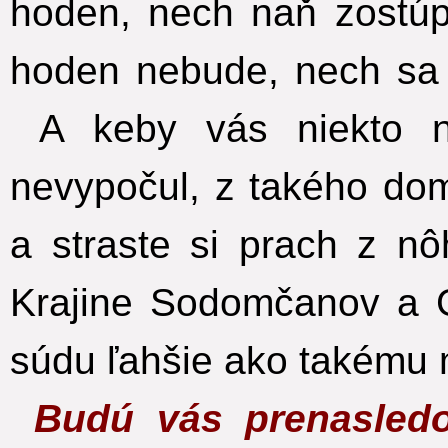
hoden, nech naň zostúp
hoden nebude, nech sa 
A keby vás niekto ne
nevypočul, z takého do
a straste si prach z nô
Krajine Sodomčanov a
súdu ľahšie ako takému 
Budú vás prenasled