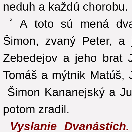
neduh a každú chorobu.
A toto sú mená dvan
2
Šimon, zvaný Peter, a 
Zebedejov a jeho brat 
Tomáš a mýtnik Matúš, J
Šimon Kananejský a Jud
potom zradil.
Vyslanie Dvanástich