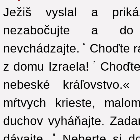
Ježiš vyslal a pri
nezabočujte a do 
nevchádzajte.
Choďte ra
6
z domu Izraela!
Choďte a
7
nebeské kráľovstvo.«
mŕtvych krieste, malom
duchov vyháňajte. Zada
dávajte.
Neberte si do
9