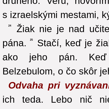
druhého. Veru, hovorí
s izraelskými mestami, 
Žiak nie je nad učit
24
pána.
Stačí, keď je žia
25
ako jeho pán. Keď
Belzebulom, o čo skôr j
Odvaha pri vyznávan
ich teda. Lebo nič n