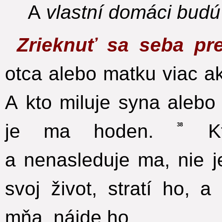
A
vlastní domáci budú
Zrieknuť sa seba pr
otca alebo matku viac a
A kto miluje syna alebo
je ma hoden.
Kto
38
a nenasleduje ma, nie 
svoj život, stratí ho, a
mňa, nájde ho.