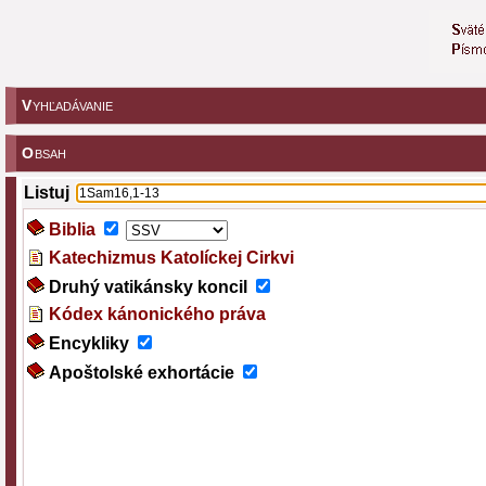
V
YHĽADÁVANIE
O
BSAH
Listuj