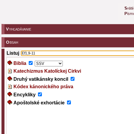
V
YHĽADÁVANIE
O
BSAH
Listuj