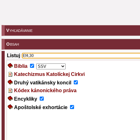
V
YHĽADÁVANIE
O
BSAH
Listuj