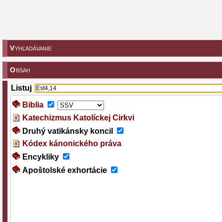
V
YHĽADÁVANIE
O
BSAH
Listuj