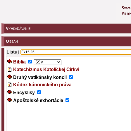
V
YHĽADÁVANIE
O
BSAH
Listuj