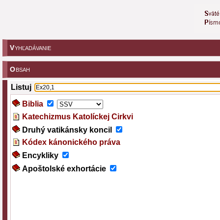
V
YHĽADÁVANIE
O
BSAH
Listuj