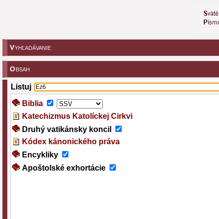
V
YHĽADÁVANIE
O
BSAH
Listuj