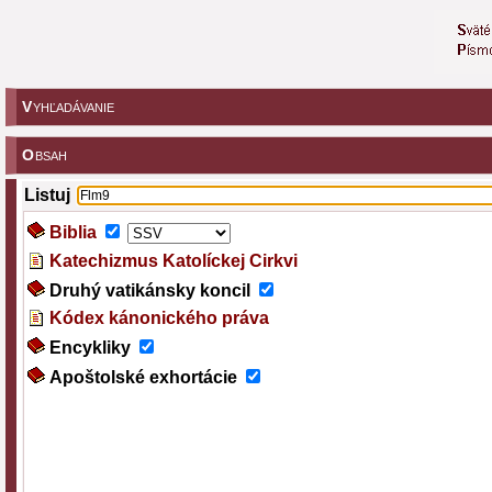
V
YHĽADÁVANIE
O
BSAH
Listuj