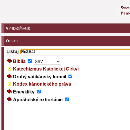
V
YHĽADÁVANIE
O
BSAH
Listuj