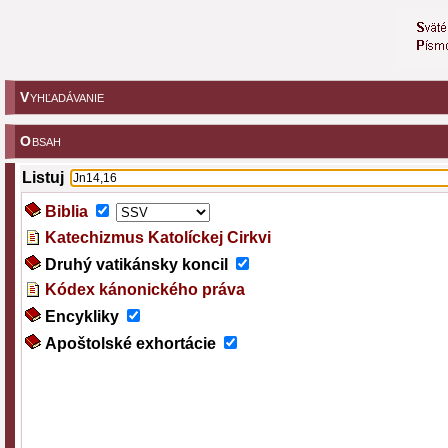
V
YHĽADÁVANIE
O
BSAH
Listuj