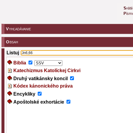
V
YHĽADÁVANIE
O
BSAH
Listuj