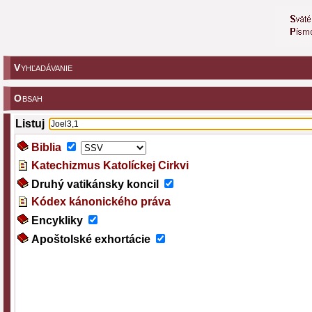
V
YHĽADÁVANIE
O
BSAH
Listuj