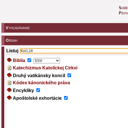
V
YHĽADÁVANIE
O
BSAH
Listuj