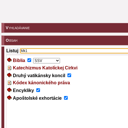
V
YHĽADÁVANIE
O
BSAH
Listuj