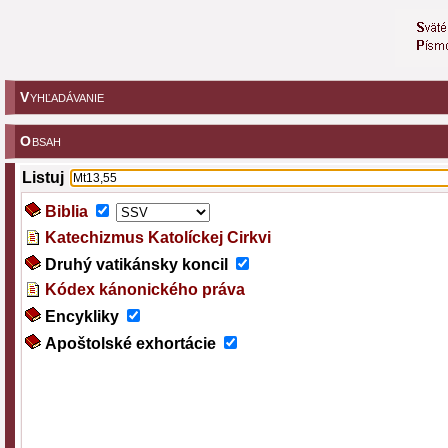
V
YHĽADÁVANIE
O
BSAH
Listuj