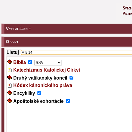
V
YHĽADÁVANIE
O
BSAH
Listuj