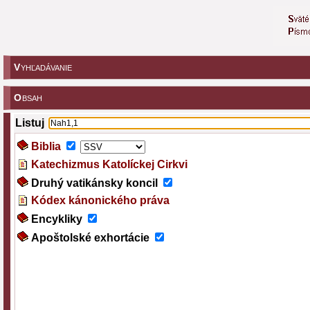
V
YHĽADÁVANIE
O
BSAH
Listuj