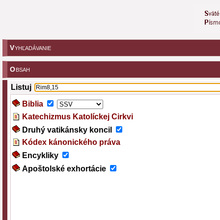
V
YHĽADÁVANIE
O
BSAH
Listuj