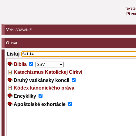
V
YHĽADÁVANIE
O
BSAH
Listuj