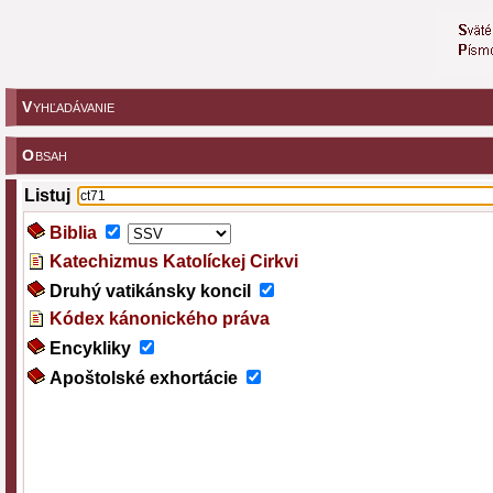
V
YHĽADÁVANIE
O
BSAH
Listuj