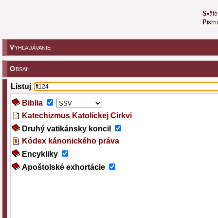
V
YHĽADÁVANIE
O
BSAH
Listuj