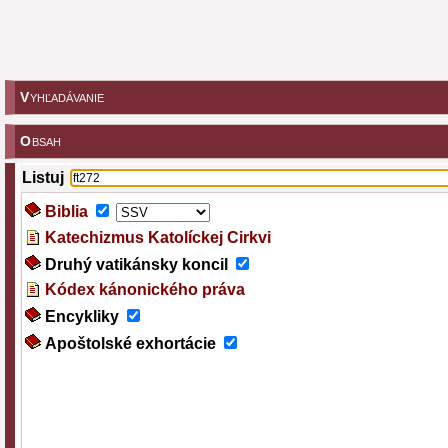
V
YHĽADÁVANIE
O
BSAH
Listuj