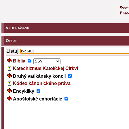
V
YHĽADÁVANIE
O
BSAH
Listuj