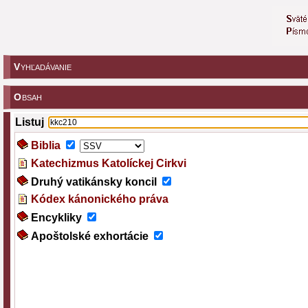
V
YHĽADÁVANIE
O
BSAH
Listuj