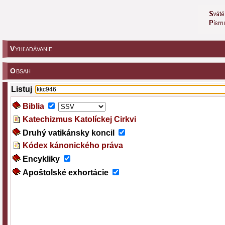
V
YHĽADÁVANIE
O
BSAH
Listuj