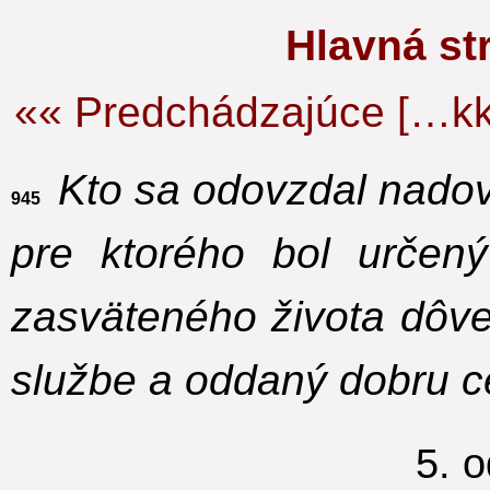
Hlavná s
«« Predchádzajúce […kk
Kto sa odovzdal nado
945
pre ktorého bol určen
zasväteného života dôv
službe a oddaný dobru ce
5. 