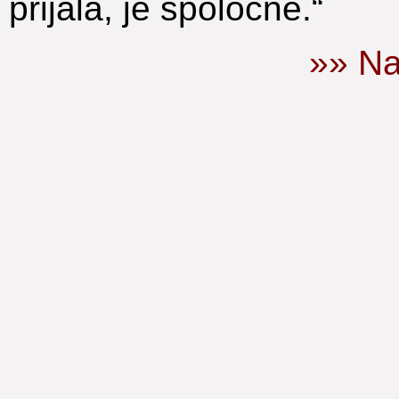
prijala, je spoločné.“
»» Na