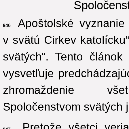
Spoločens
Apoštolské vyznanie 
946
v svätú Cirkev katolíck
svätých“. Tento článok
vysvetľuje predchádzajúc
zhromaždenie
všetký
Spoločenstvom svätých j
„Pretože všetci veria