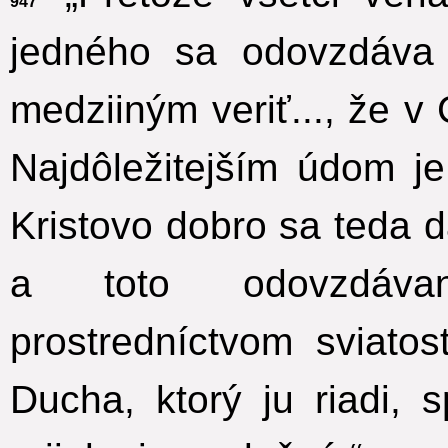
947
jedného sa odovzdáva 
medziiným veriť..., že v 
Najdôležitejším údom je 
Kristovo dobro sa teda 
a toto odovzdáva
prostredníctvom sviatos
Ducha, ktorý ju riadi, 