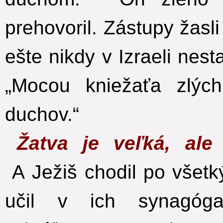
prehovoril. Zástupy žasli
ešte nikdy v Izraeli nesta
„Mocou kniežaťa zlýc
duchov.“
Žatva je veľká, al
A Ježiš chodil po všet
učil v ich synagóga