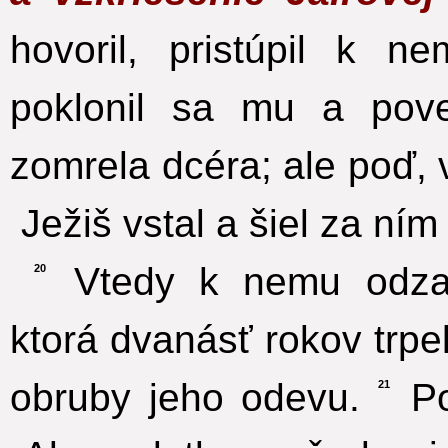
hovoril, pristúpil k 
poklonil sa mu a pove
zomrela dcéra; ale poď, v
Ježiš vstal a šiel za ním
Vtedy k nemu odzadu
20
ktorá dvanásť rokov trpe
obruby jeho odevu.
Po
21