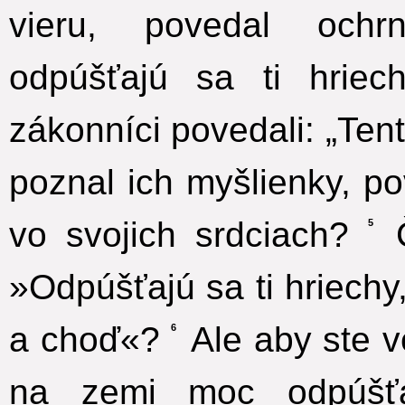
vieru, povedal ochr
odpúšťajú sa ti hriech
zákonníci povedali: „Tent
poznal ich myšlienky, po
vo svojich srdciach?
Č
5
»Odpúšťajú sa ti hriech
a choď«?
Ale aby ste v
6
na zemi moc odpúšťa