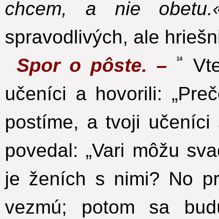
chcem, a nie obetu.
spravodlivých, ale hriešn
Spor o pôste. –
Vte
14
učeníci a hovorili: „Pre
postíme, a tvoji učeníci
povedal: „Vari môžu sva
je ženích s nimi? No p
vezmú; potom sa budú