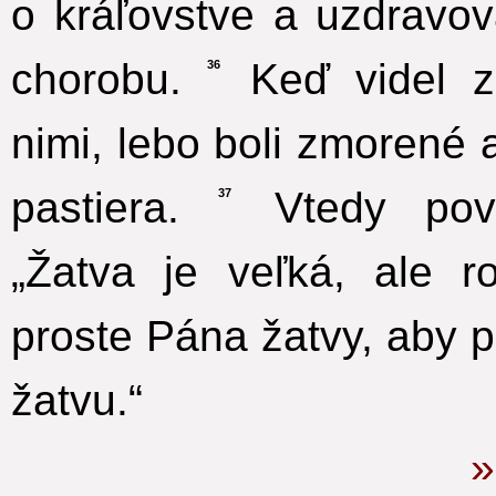
o kráľovstve a uzdravo
chorobu.
Keď videl zá
36
nimi, lebo boli zmorené
pastiera.
Vtedy pove
37
„Žatva je veľká, ale r
proste Pána žatvy, aby p
žatvu.“
»