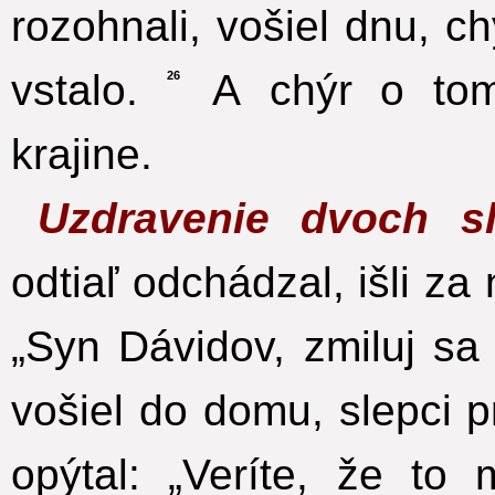
rozohnali, vošiel dnu, c
vstalo.
A chýr o tom 
26
krajine.
Uzdravenie dvoch s
odtiaľ odchádzal, išli za 
„Syn Dávidov, zmiluj sa
vošiel do domu, slepci p
opýtal: „Veríte, že t