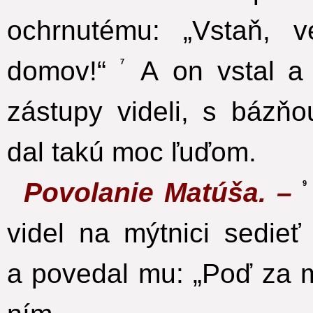
ochrnutému: „Vstaň, 
domov!“
A on vstal a 
7
zástupy videli, s bázňo
dal takú moc ľuďom.
Povolanie Matúša. –
9
videl na mýtnici sedi
a povedal mu: „Poď za m