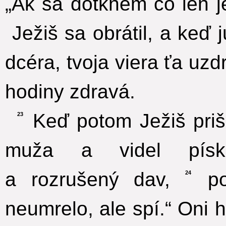
„Ak sa dotknem čo len j
Ježiš sa obrátil, a keď j
dcéra, tvoja viera ťa uzd
hodiny zdravá.
Keď potom Ježiš pri
23
muža a videl píska
a rozrušený dav,
pov
24
neumrelo, ale spí.“ Oni h