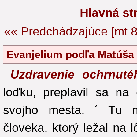
Hlavná s
«« Predchádzajúce [mt 8
Evanjelium podľa Matúš
Uzdravenie ochrnut
loďku, preplavil sa na
svojho mesta.
Tu mu
2
človeka, ktorý ležal na 