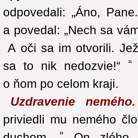
odpovedali: „Áno, Pane.
a povedal: „Nech sa vám 
A oči sa im otvorili. Je
sa to nik nedozvie!“
31
o ňom po celom kraji.
Uzdravenie neméh
priviedli mu nemého čl
duchom.
On zlého 
33