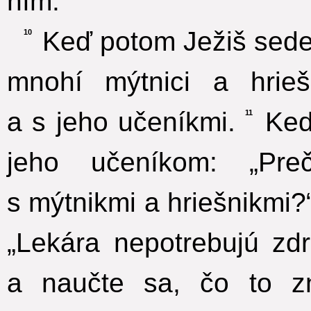
ním.
Keď potom Ježiš sedel
10
mnohí mýtnici a hrieš
a s jeho učeníkmi.
Keď 
11
jeho učeníkom: „Pre
s mýtnikmi a hriešnikmi?
„Lekára nepotrebujú zdra
a naučte sa, čo to 