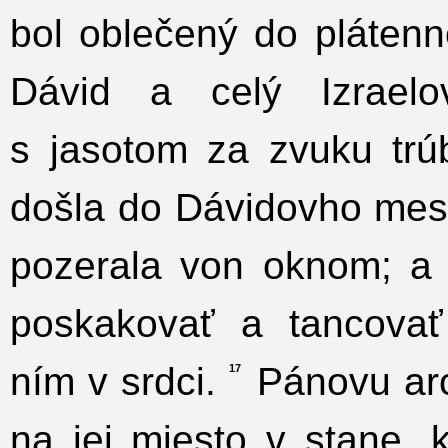
bol oblečený do plátenn
Dávid a celý Izrae
s jasotom za zvuku trú
došla do Dávidovho mes
pozerala von oknom; a 
poskakovať a tancova
ním v srdci.
Pánovu arch
17
na jej miesto v stane, 