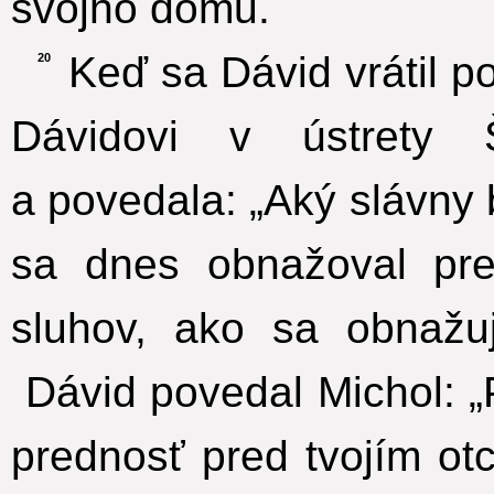
svojho domu.
Keď sa Dávid vrátil po
20
Dávidovi v ústrety 
a povedala: „Aký slávny 
sa dnes obnažoval pre
sluhov, ako sa obnažuj
Dávid povedal Michol: „
prednosť pred tvojím o