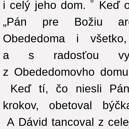
i celý jeho dom.
Keď oz
12
„Pán pre Božiu a
Obededoma i všetko,
a s radosťou vyn
z Obededomovho domu 
Keď tí, čo niesli Pán
krokov, obetoval býč
A Dávid tancoval z cele