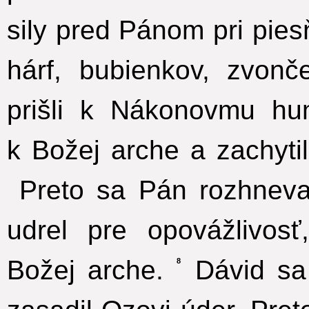
sily pred Pánom pri pies
hárf, bubienkov, zvonč
prišli k Nákonovmu hu
k Božej arche a zachytil 
Preto sa Pán rozhnev
udrel pre opovážlivos
Božej arche.
Dávid sa 
8