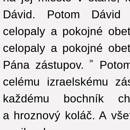
Dávid. Potom Dávid 
celopaly a pokojné obet
celopaly a pokojné obe
Pána zástupov.
Potom 
19
celému izraelskému z
každému bochník c
a hroznový koláč. A vše