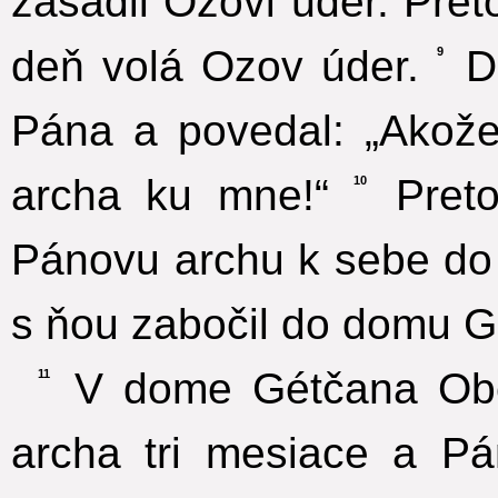
zasadil Ozovi úder. Pre
deň volá Ozov úder.
Dá
9
Pána a povedal: „Akož
archa ku mne!“
Preto
10
Pánovu archu k sebe do
s ňou zabočil do domu 
V dome Gétčana Obe
11
archa tri mesiace a 