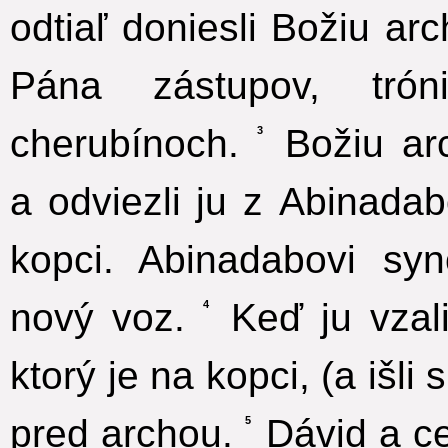
odtiaľ doniesli Božiu a
Pána zástupov, tr
cherubínoch.
Božiu arc
3
a odviezli ju z Abinada
kopci. Abinadabovi sy
nový voz.
Keď ju vzal
4
ktorý je na kopci, (a išli
pred archou.
Dávid a cel
5