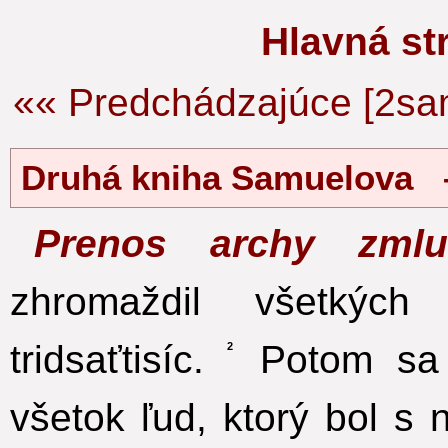
Hlavná s
«« Predchádzajúce [2sa
Druhá kniha Samuelova
Prenos archy zm
zhromaždil všetkých 
tridsaťtisíc.
Potom sa D
2
všetok ľud, ktorý bol s 