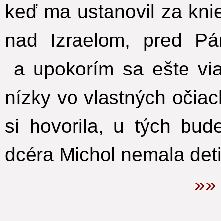
keď ma ustanovil za kn
nad Izraelom, pred P
a upokorím sa ešte vi
nízky vo vlastných očiac
si hovorila, u tých bud
dcéra Michol nemala deti
»»