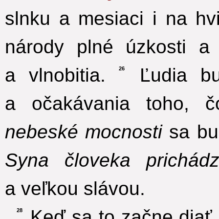
slnku a mesiaci i na h
národy plné úzkosti 
a vlnobitia.
Ľudia bu
26
a očakávania toho, č
nebeské mocnosti
sa bu
Syna človeka prichád
a veľkou slávou.
Keď sa to začne diať,
28