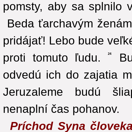
pomsty, aby sa splnilo 
Beda ťarchavým ženám a
pridájať! Lebo bude veľ
proti tomuto ľudu.
Bud
24
odvedú ich do zajatia 
Jeruzaleme budú šli
nenaplní čas pohanov.
Príchod Syna človek