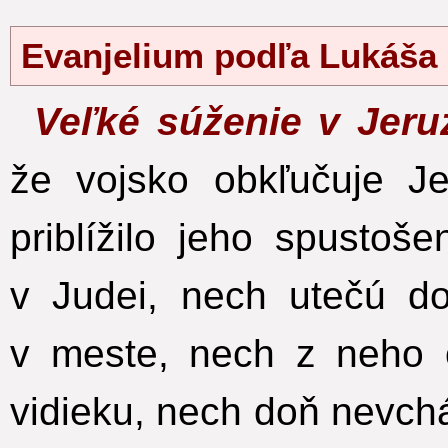
Evanjelium podľa Lukáša
Veľké súženie v Jer
že vojsko obkľučuje J
priblížilo jeho spustošen
v Judei, nech utečú d
v meste, nech z neho 
vidieku, nech doň nevch