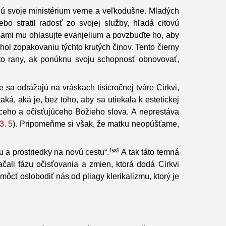
ajú svoje ministérium verne a veľkodušne. Mladých
o stratil radosť zo svojej služby, hľadá citovú
sami mu ohlasujte evanjelium a povzbuďte ho, aby
ol zopakovaniu týchto krutých činov. Tento čierny
ejto rany, ak ponúknu svoju schopnosť obnovovať,
e sa odrážajú na vráskach tisícročnej tváre Cirkvi,
aká, aká je, bez toho, aby sa utiekala k estetickej
júceho a očisťujúceho Božieho slova. A neprestáva
3. 5
). Pripomeňme si však, že matku neopúšťame,
u a prostriedky na novú cestu“.
A tak táto temná
58
ali fázu očisťovania a zmien, ktorá dodá Cirkvi
ôcť oslobodiť nás od pliagy klerikalizmu, ktorý je