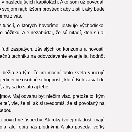
 v nasledujúcich kapitolách. Ako som už povedal,
ojom najbližšom prostredí; aby zistili, aký bude
dému z vás.
tuácií, o ktorých hovoríme, jestvuje východisko.
 pôžitku. Ale nezabúdaj, že sú mladí, ktorí sú aj
 ľudí zaspatých, závislých od konzumu a novostí,
kačnú techniku na odovzdávanie evanjelia, hodnôt
bo bežia za tým, čo im mocní tohto sveta vnucujú
 jedinečné osobné schopnosti, ktoré Boh zasial do
 aby sa to stalo aj tebe!
ujmov. Maj odvahu byť niečím viac, pretože to, kým
iteľ, vie, že si, ak si uvedomíš, že si povolaný na
sebou.
 povrchné úspechy. Ak roky tvojej mladosti majú
toja, ale robia nás plodnými. A ako povedal veľký