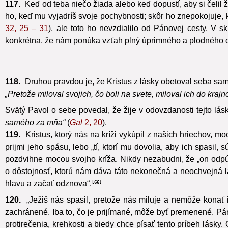
117.
Keď od teba niečo žiada alebo keď dopustí, aby si čelil
ho, keď mu vyjadríš svoje pochybnosti; skôr ho znepokojuje, 
32, 25 – 31
), ale toto ho nevzdialilo od Pánovej cesty. V 
konkrétna, že nám ponúka vzťah plný úprimného a plodného d
118.
Druhou pravdou je, že Kristus z lásky obetoval seba saméh
„Pretože miloval svojich, čo boli na svete, miloval ich do krajno
Svätý Pavol o sebe povedal, že žije v odovzdanosti tejto lásk
samého za mňa“
(
Gal
2, 20
).
119.
Kristus, ktorý nás na kríži vykúpil z našich hriechov, 
prijmi jeho spásu, lebo „tí, ktorí mu dovolia, aby ich spasil,
pozdvihne mocou svojho kríža. Nikdy nezabudni, že „on odpú
o dôstojnosť, ktorú nám dáva táto nekonečná a neochvejná l
hlavu a začať odznova“.
66
120.
„Ježiš nás spasil, pretože nás miluje a nemôže konať 
zachránené. Iba to, čo je prijímané, môže byť premenené. Pán