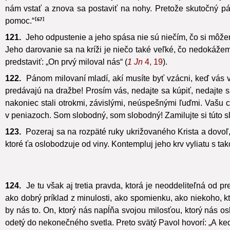
protirečenia, krehkosti a biedy chce písať tento príbeh lásk
nám vstať a znova sa postaviť na nohy. Pretože skutočný pá
pomoc.“
67
121.
Jeho odpustenie a jeho spása nie sú niečím, čo si môže
Jeho darovanie sa na kríži je niečo také veľké, čo nedokážem
predstaviť: „On prvý miloval nás“ (
1 Jn
4, 19
).
122.
Pánom milovaní mladí, akí musíte byť vzácni, keď vás vy
predávajú na dražbe! Prosím vás, nedajte sa kúpiť, nedajte s
nakoniec stali otrokmi, závislými, neúspešnými ľuďmi. Vašu 
v peniazoch. Som slobodný, som slobodný! Zamilujte si túto s
123.
Pozeraj sa na rozpäté ruky ukrižovaného Krista a dovoľ,
ktoré ťa oslobodzuje od viny. Kontempluj jeho krv vyliatu s ta
124.
Je tu však aj tretia pravda, ktorá je neoddeliteľná od pr
ako dobrý príklad z minulosti, ako spomienku, ako niekoho, k
by nás to. On, ktorý nás napĺňa svojou milosťou, ktorý nás oslo
odetý do nekonečného svetla. Preto svätý Pavol hovorí: „A keď 