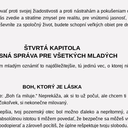
vať proti svojej žiadostivosti a proti nástrahám a pokušeniam 
ás zvedie a stratíme zmysel pre realitu, pre vnútornú jasnosť
evníte za spoločný život, budete schopní veľkých obiet pre d
ŠTVRTÁ KAPITOLA
SNÁ SPRÁVA PRE VŠETKÝCH MLADÝCH
mladým oznámiť to najdôležitejšie, tú jedinú vec, o ktorej n
BOH, KTORÝ JE LÁSKA
 „Boh ťa miluje.“ Neprekáža, ak si to už počul, ale chcem ti
o čokoľvek, si nekonečne milovaný.
lepšia, tvoj pozemský otec bol možno ďaleko a neprítomný, 
absolútnou istotou ti môžem povedať, že bezpečne sa môžeš vrh
odopierať a zároveň pocítiš, že úplne rešpektuje tvoju slobodu.