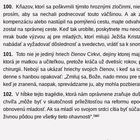
100.
Kňazov, ktorí sa poškvrnili týmito hroznými zločinmi, n
prosím, aby sa nechali podnecovať touto väčšinou. A ak z
kompenzáciu alebo nastúpil na pomýlenú cestu, majte odvahu
zostal na správnej ceste. Keď tak urobíte, poskytnete mu neo
mrak bude výzvou aj pre mladých, ktorí milujú Ježiša Krist
nabádať a vyžadovať dôslednosť a svedectvo, vrátiť sa k sno
101.
Toto nie je jediný hriech členov Cirkvi, dejiny ktorej m
ktorá je matkou a učiteľkou, pretože kráča už dvetisíc rokov, p
chirurgii. Nebojí sa ukázať hriechy svojich členov, i keď sa
denne s hanbou opakovať: „Zmiluj sa, Bože, nado mnou pre sv
keď je zranená, na­opak, sprevádzame ju, aby mohla pozbiera
102.
V hĺbke tejto tragédie, ktorá nám oprávnene zraňuje dušu
chvíľa „môže byť v skutočnosti príležitosťou na reformu ep
obnovenú mladosť. Ak sa mladí vo svojom srdci cítia byť súčas
živnou pôdou pre všetky tieto ohavnosti“.
60