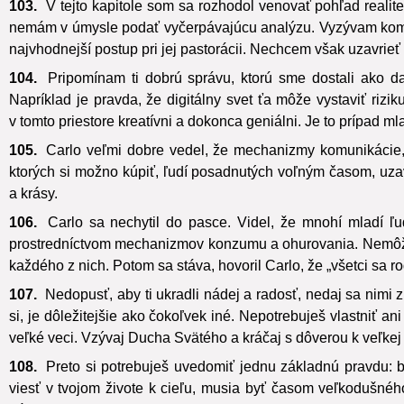
103.
V tejto kapitole som sa rozhodol venovať pohľad realit
nemám v úmysle podať vyčerpávajúcu analýzu. Vyzývam komuni
najvhodnejší postup pri jej pastorácii. Nechcem však uzavrieť
104.
Pripomínam ti dobrú správu, ktorú sme dostali ako dar
Napríklad je pravda, že digitálny svet ťa môže vystaviť rizi
v tomto priestore kreatívni a dokonca geniálni. Je to prípad m
105.
Carlo veľmi dobre vedel, že mechanizmy komunikácie, r
ktorých si možno kúpiť, ľudí posadnutých voľným časom, uza
a krásy.
106.
Carlo sa nechytil do pasce. Videl, že mnohí mladí ľud
prostredníctvom mechanizmov konzumu a ohurovania. Nemôžu ta
každého z nich. Potom sa stáva, hovoril Carlo, že „všetci sa ro
107.
Nedopusť, aby ti ukradli nádej a radosť, nedaj sa nimi 
si, je dôležitejšie ako čokoľvek iné. Nepotrebuješ vlastniť an
veľké veci. Vzývaj Ducha Svätého a kráčaj s dôverou k veľkej
108.
Preto si potrebuješ uvedomiť jednu základnú pravdu: b
viesť v tvojom živote k cieľu, musia byť časom veľkodušného