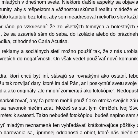
e mladých v dnešnom svete. Niektoré ďalšie aspekty sa objavia
ty, aby s rešpektom a vážnosťou skúmali realitu mládeže vo sv
 túto kapitolu bez toho, aby som neadresoval niekoľko slov kaž
 ráno po vzkriesení: že zo všetkých temných a bolestných si
ku, že sa uzavrieš sám do seba, do izolácie alebo do prázdneho
ladíka, ctihodného Carla Acutisa.
eklamy a sociálnych sietí možno použiť tak, že z nás urobia
vretých do negatívnosti. On však vedel používať novú komuni
ia, ktorí chcú byť iní, stávajú sa rovnakými ako ostatní, le
k rozvíjať dary, ktoré im dal Pán, ani poskytnúť svetu svoje
dia ako originály, ale mnohí zomierajú ako fotokópie“. Nedopusť,
znarkotizovať, aby ťa potom mohli použiť ako otroka svojich zá
i sa navonok niečím zdať. Môžeš sa stať tým, čím Boh, tvoj Stvor
 méte: k svätosti. Takto nebudeš fotokópiou, budeš naplno sám 
yť mladým neznamená len vyhľadávať krátkotrvajúce pôžitky a
 darovania sa, úprimnej oddanosti a obiet, ktoré nás niečo s