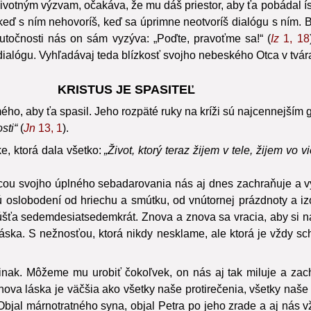
 životným výzvam, očakáva, že mu dáš priestor, aby ťa pobádal 
keď s ním nehovoríš, keď sa úprimne neotvoríš dialógu s ním. B
skutočnosti nás on sám vyzýva: „Poďte, pravoťme sa!“ (
Iz
1, 18
ialógu. Vyhľadávaj teda blízkosť svojho nebeského Otca v tvár
KRISTUS JE SPASITEĽ
o, aby ťa spasil. Jeho rozpäté ruky na kríži sú najcennejším ges
sti“
(
Jn
13, 1
).
e, ktorá dala všetko:
„Život, ktorý teraz žijem v tele, žijem vo
mocou svojho úplného sebadarovania nás aj dnes zachraňuje a vy
 sú oslobodení od hriechu a smútku, od vnútornej prázdnoty a izo
šťa sedemdesiatsedemkrát. Znova a znova sa vracia, aby si ná
áska. S nežnosťou, ktorá nikdy nesklame, ale ktorá je vždy 
inak. Môžeme mu urobiť čokoľvek, on nás aj tak miluje a zach
ova láska je väčšia ako všetky naše protirečenia, všetky naše 