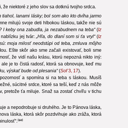
že niektoré z jeho slov sa dotknú tvojho srdca.
 tiahol, lanami lásky; bol som ako kto dvíha jarmo
imne milujú svoje deti hlbokou láskou, takže nie sú
 I keby ona zabudla, ja nezabudnem na teba“
(
Iz
nablízku jej tvár:
„Hľa, do dlaní som si ťa vryl“
(
Iz
asú: moja milosť neodstúpi od teba, zmluva môjho
ou. Ešte skôr ako sme začali existovať, boli sme
osť, že vidí našu krásu, ktorú nepozná nikto iný:
ale je to čistá radosť, ktorá sa obnovuje, keď mu
sku, výskať bude od plesania“
(
Sof
3, 17
).
e pozornosť a spomína si na teba s láskou. Musíš
ežné, súcitné srdce, ktoré sa teší, keď z nás môže
 pretože ťa miluje. Snaž sa zostať chvíľu v tichu
ižuje a nepodrobuje si druhého. Je to Pánova láska,
nova láska, ktorá skôr pozdvihuje ako zráža, ktorá
inulosť“.
64