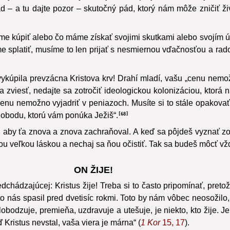
y. Objal márnotratného syna, objal Petra po jeho zrade a aj ná
d – a tu dajte pozor – skutočný pád, ktorý nám môže zničiť ž
me kúpiť alebo čo máme získať svojimi skutkami alebo svojím 
e splatiť, musíme to len prijať s nesmiernou vďačnosťou a rado
kúpila prevzácna Kristova krv! Drahí mladí, vašu „cenu nemožn
a zviesť, nedajte sa zotročiť ideologickou kolonizáciou, ktor
cenu nemožno vyjadriť v peniazoch. Musíte si to stále opakov
lobodu, ktorú vám ponúka Ježiš“.
68
 aby ťa znova a znova zachraňoval. A keď sa pôjdeš vyznať zo 
kou veľkou láskou a nechaj sa ňou očistiť. Tak sa budeš môcť vž
ON ŽIJE!
edchádzajúcej: Kristus žije! Treba si to často pripomínať, pret
to nás spasil pred dvetisíc rokmi. Toto by nám vôbec neosožilo
bodzuje, premieňa, uzdravuje a utešuje, je niekto, kto žije. Je 
Kristus nevstal, vaša viera je márna“ (
1 Kor
15, 17
).