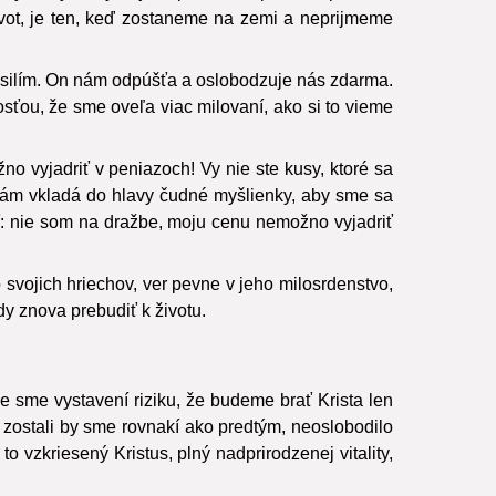
s vždy, vždy, vždy objíma po našich pádoch, pomáha
ivot, je ten, keď zostaneme na zemi a neprijmeme
úsilím. On nám odpúšťa a oslobodzuje nás zdarma.
sťou, že sme oveľa viac milovaní, ako si to vieme
o vyjadriť v peniazoch! Vy nie ste kusy, ktoré sa
á nám vkladá do hlavy čudné myšlienky, aby sme sa
ať: nie som na dražbe, moju cenu nemožno vyjadriť
svojich hriechov, ver pevne v jeho milosrdenstvo,
dy znova prebudiť k životu.
ože sme vystavení riziku, že budeme brať Krista len
, zostali by sme rovnakí ako predtým, neoslobodilo
to vzkriesený Kristus, plný nadprirodzenej vitality,