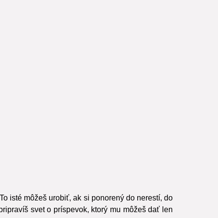
To isté môžeš urobiť, ak si ponorený do nerestí, do
pripravíš svet o príspevok, ktorý mu môžeš dať len