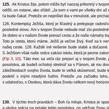
125.
Ak Kristus žije, potom môže byť naozaj prítomný v tvojom
odišli, on ostane, ako sľúbil: „Ja som s vami po všetky dni až
ťa bude čakať. Pretože on neprišiel iba v minulosti, ale prich
126. Kontempluj Ježiša, ktorý je šťastný a prekypuje radosťou
posledné slovo. Ani v tvojom živote nebude mať zlo posledné slo
že dobro si v našom živote prerazí cestu a že naše námahy 
Toto je istota, ktorú máme. Ježiš je večne živý. Keď sa k 
našej ceste. 128. Každé iné riešenie bude slabé a dočasné
S Ježišom však naše srdce zakúsi istotu, ktorá je pevne zakor
(
Flp
3, 10
). Táto moc sa veľa ráz prejaví aj v tvojom živote, pr
posolstva, ak budeš ochotný stretnúť sa s Pánom, ak mu dovol
záležitostiach svojho života, bude to veľká skúsenosť, bude
podeliť s inými mladými ľuďmi. Pretože „na začiatku toho,
s udalosťou, s Osobou, ktorá dáva životu celkom nový horizon
130.
V týchto troch pravdách – Boh ťa miluje, Kristus je spas