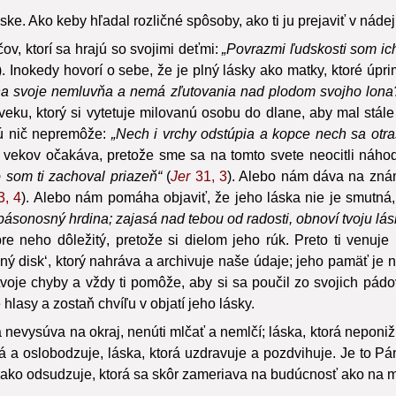
Ako keby hľadal rozličné spôsoby, ako ti ju prejaviť v nádeji, 
ov, ktorí sa hrajú so svojimi deťmi:
„Povrazmi ľudskosti som ich
). Inokedy hovorí o sebe, že je plný lásky ako matky, ktoré úpr
a svoje nemluvňa a nemá zľutovania nad plodom svojho lona?
ku, ktorý si vytetuje milovanú osobu do dlane, aby mal stále 
orú nič nepremôže:
„Nech i vrchy odstúpia a kopce nech sa otr
 vekov očakáva, pretože sme sa na tomto svete neocitli náhod
 som ti zachoval priazeň“
(
Jer
31, 3
). Alebo nám dáva na znám
, 4
). Alebo nám pomáha objaviť, že jeho láska nie je smutná, 
spásonosný hrdina; zajasá nad tebou od radosti, obnoví tvoju lá
e neho dôležitý, pretože si dielom jeho rúk. Preto ti venuj
ý disk‘, ktorý nahráva a archivuje naše údaje; jeho pamäť je n
oje chyby a vždy ti pomôže, aby si sa poučil zo svojich pádov,
hlasy a zostaň chvíľu v objatí jeho lásky.
rá nevysúva na okraj, nenúti mlčať a nemlčí; láska, ktorá nepon
á a oslobodzuje, láska, ktorá uzdravuje a pozdvihuje. Je to Pá
 ako odsudzuje, ktorá sa skôr zameriava na budúcnosť ako na m