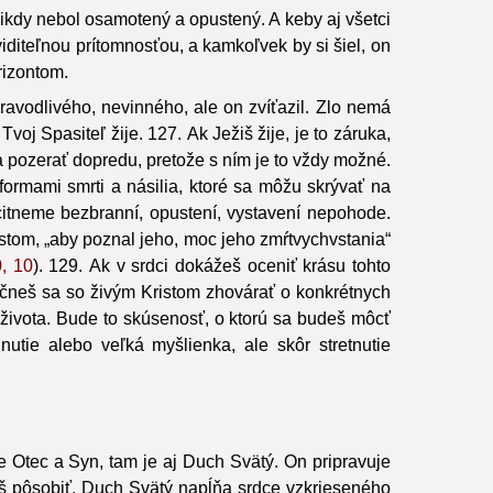
nikdy nebol osamotený a opustený. A keby aj všetci
viditeľnou prítomnosťou, a kamkoľvek by si šiel, on
rizontom.
pravodlivého, nevinného, ale on zvíťazil. Zlo nemá
voj Spasiteľ žije. 127. Ak Ježiš žije, je to záruka,
pozerať dopredu, pretože s ním je to vždy možné.
ormami smrti a násilia, ktoré sa môžu skrývať na
itneme bezbranní, opustení, vystavení nepohode.
istom, „aby poznal jeho, moc jeho zmŕtvychvstania“
, 10
). 129. Ak v srdci dokážeš oceniť krásu tohto
začneš sa so živým Kristom zhovárať o konkrétnych
 života. Bude to skúsenosť, o ktorú sa budeš môcť
utie alebo veľká myšlienka, ale skôr stretnutie
je Otec a Syn, tam je aj Duch Svätý. On pripravuje