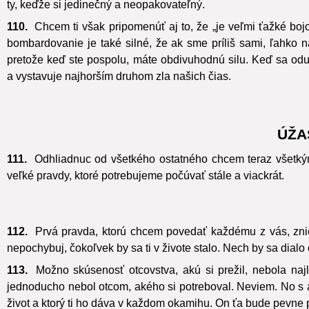
ty, keďže si jedinečný a neopakovateľný.
110.
Chcem ti však pripomenúť aj to, že „je veľmi ťažké bojo
bombardovanie je také silné, že ak sme príliš sami, ľahko n
pretože keď ste pospolu, máte obdivuhodnú silu. Keď sa oduš
a vystavuje najhorším druhom zla našich čias.
ÚŽA
111.
Odhliadnuc od všetkého ostatného chcem teraz všetkým 
veľké pravdy, ktoré potrebujeme počúvať stále a viackrát.
112.
Prvá pravda, ktorú chcem povedať každému z vás, znie:
nepochybuj, čokoľvek by sa ti v živote stalo. Nech by sa dial
113.
Možno skúsenosť otcovstva, akú si prežil, nebola naj
jednoducho nebol otcom, akého si potreboval. Neviem. No s 
život a ktorý ti ho dáva v každom okamihu. On ťa bude pevne p