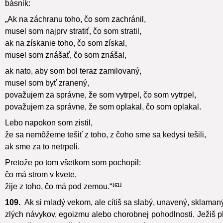
básnik:
„Ak na záchranu toho, čo som zachránil,
musel som najprv stratiť, čo som stratil,
ak na získanie toho, čo som získal,
musel som znášať, čo som znášal,
ak nato, aby som bol teraz zamilovaný,
musel som byť zranený,
považujem za správne, že som vytrpel, čo som vytrpel,
považujem za správne, že som oplakal, čo som oplakal.
Lebo napokon som zistil,
že sa nemôžeme tešiť z toho, z čoho sme sa kedysi tešili,
ak sme za to netrpeli.
Pretože po tom všetkom som pochopil:
čo má strom v kvete,
žije z toho, čo má pod zemou.“
61
109.
Ak si mladý vekom, ale cítiš sa slabý, unavený, sklamaný,
zlých návykov, egoizmu alebo chorobnej pohodlnosti. Ježiš pln