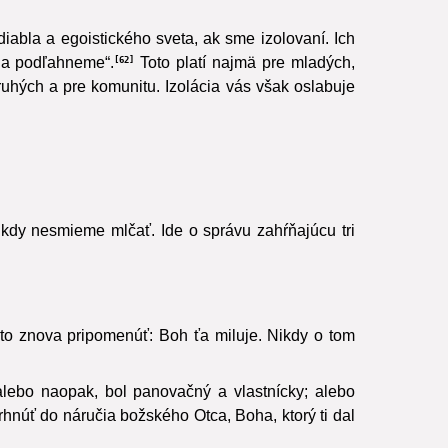
diabla a egoistického sveta, ak sme izolovaní. Ich
, a podľahneme“.
Toto platí najmä pre mladých,
62
ruhých a pre komunitu. Izolácia vás však oslabuje
ikdy nesmieme mlčať. Ide o správu zahŕňajúcu tri
 to znova pripomenúť: Boh ťa miluje. Nikdy o tom
alebo naopak, bol panovačný a vlastnícky; alebo
núť do náručia božského Otca, Boha, ktorý ti dal