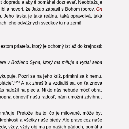
ísť dopredu a aby ti pomáhal dozrievať. Neobťažuje
iblia hovorí, že Jakub zápasil s Bohom (porov.
Gn
). Jeho láska je taká reálna, taká opravdivá, taká
ach jeho odvážnych svedkov tu na zemi!
tom priateľa, ktorý je ochotný ísť až do krajnosti:
 viere v Božieho Syna, ktorý ma miluje a vydal seba
kupuje. Pozri sa na jeho kríž, primkni sa k nemu,
lácie“.
A ak zhrešíš a vzdiališ sa, on ťa znova
65
s naložil na plecia. Nikto nás nebude môcť obrať
schopná obnoviť našu radosť, nám umožní zdvihnúť
raňuje. Pretože iba to, čo je milované, môže byť
krehkosti a všetky naše biedy. Ale práve cez naše