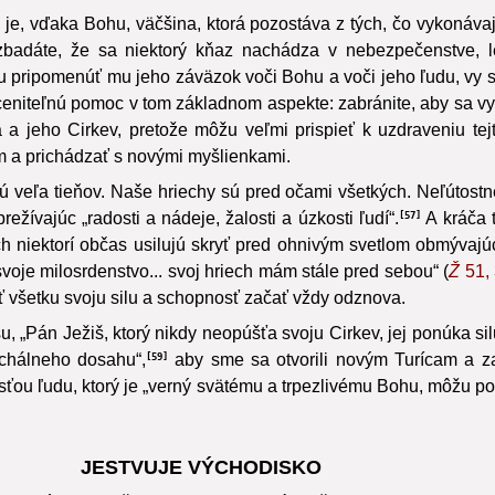
ie je, vďaka Bohu, väčšina, ktorá pozostáva z tých, čo vykonáv
badáte, že sa niektorý kňaz nachádza v nebezpečenstve, leb
 pripomenúť mu jeho záväzok voči Bohu a voči jeho ľudu, vy 
ceniteľnú pomoc v tom základnom aspekte: zabránite, aby sa vyh
a a jeho Cirkev, pretože môžu veľmi prispieť k uzdraveniu t
m a prichádzať s novými myšlienkami.
ajú veľa tieňov. Naše hriechy sú pred očami všetkých. Neľútostn
režívajúc „radosti a nádeje, žalosti a úzkosti ľudí“.
A kráča t
57
 ich niektorí občas usilujú skryť pred ohnivým svetlom obmýva
oje milosrdenstvo... svoj hriech mám stále pred sebou“ (
Ž
51, 
ť všetku svoju silu a schopnosť začať vždy odznova.
, „Pán Ježiš, ktorý nikdy neopúšťa svoju Cirkev, jej ponúka sil
ochálneho dosahu“,
aby sme sa otvorili novým Turícam a zač
59
ťou ľudu, ktorý je „verný svätému a trpezlivému Bohu, môžu pom
JESTVUJE VÝCHODISKO