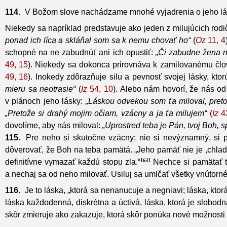
114.
V Božom slove nachádzame mnohé vyjadrenia o jeho láske. 
Niekedy sa napríklad predstavuje ako jeden z milujúcich rodič
ponad ich líca a skláňal som sa k nemu chovať ho“
(
Oz
11, 4
schopné na ne zabudnúť ani ich opustiť:
„Či zabudne žena n
49, 15
). Niekedy sa dokonca prirovnáva k zamilovanému člove
49, 16
). Inokedy zdôrazňuje silu a pevnosť svojej lásky, kt
mieru sa neotrasie“
(
Iz
54, 10
). Alebo nám hovorí, že nás od
v plánoch jeho lásky:
„Láskou odvekou som ťa miloval, preto
„Pretože si drahý mojim očiam, vzácny a ja ťa milujem“
(
Iz
43
dovolíme, aby nás miloval:
„Uprostred teba je Pán, tvoj Boh, 
115.
Pre neho si skutočne vzácny; nie si nevýznamný, si pr
dôverovať, že Boh na teba pamätá. „Jeho pamäť nie je ,chladn
definitívne vymazať každú stopu zla.“
Nechce si pamätať tv
63
a nechaj sa od neho milovať. Usiluj sa umlčať všetky vnútorné 
116.
Je to láska, „ktorá sa nenanucuje a negniavi; láska, kto
láska každodenná, diskrétna a úctivá, láska, ktorá je slobodn
skôr zmieruje ako zakazuje, ktorá skôr ponúka nové možnosti