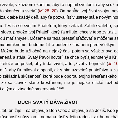
 živote, v každom okamihu, aby ťa naplnil svetlom a aby si už 
 do skončenia sveta“ (
Mt
28, 20
). On napĺňa tvoj život svojou ne
ádza k tebe každý deň, aby ťa pozval ísť v ústrety stále novým ho
. Teš sa so svojím Priateľom, ktorý zvíťazil. Zabili svätého, s
vo, pretože tvoj Priateľ, ktorý ťa miluje, chce v tebe zvíťaziť. T
budú mať zmysel. Môžeme sa teda prestať sťažovať a môžeme sa 
nemu primkneme, budeme žiť a budeme chránení pred všetkými f
. Možno bude užitočné na nejaký čas, potom sa však znova oc
enená a stála. Svätý Pavol hovorí, že chce byť zjednotený s Kr
etože on prišiel, aby ti dal život, a to „život v hojnosti“ (
Jn
10
íš, aby ťa miloval a spasil, ak s ním uzavrieš priateľstvo a 
 to základná skúsenosť, ktorá bude oporou tvojho kresťanského
 že sa človek stane kresťanom, nie je nejaké etické rozhodn
t a tým aj zásadné smerovanie“.
69
DUCH SVÄTÝ DÁVA ŽIVOT
iteľ, on žije – sa objavuje Boh Otec a objavuje sa Ježiš. Kde 