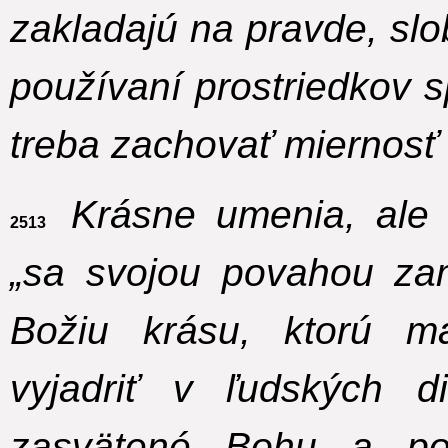
zakladajú na pravde, slo
používaní prostriedkov 
treba zachovať miernosť a
Krásne umenia, ale 
2513
„sa svojou povahou za
Božiu krásu, ktorú 
vyjadriť v ľudských 
zasvätené Bohu a po