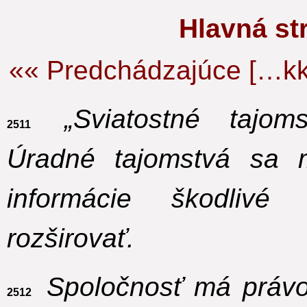
Hlavná s
«« Predchádzajúce […kk
„Sviatostné tajomst
2511
Úradné tajomstvá sa 
informácie škodliv
rozširovať.
Spoločnosť má právo 
2512