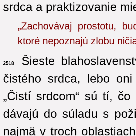
srdca a praktizovanie mie
„Zachovávaj prostotu, bu
ktoré nepoznajú zlobu ničia
Šieste blahoslavenst
2518
čistého srdca, lebo oni
„Čistí srdcom“ sú tí, č
dávajú do súladu s pož
najmä v troch oblastiach