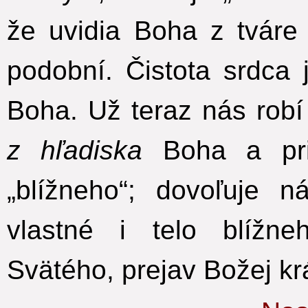
že uvidia Boha z tvár
podobní.
Čistota srdca
Boha. Už teraz nás robí
z hľadiska
Boha
a pri
„blížneho“; dovoľuje 
vlastné i telo blíž
Svätého, prejav Božej kr