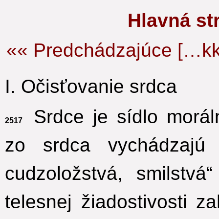
Hlavná s
«« Predchádzajúce […kk
I. Očisťovanie srdca
Srdce je sídlo moráln
2517
zo srdca vychádzajú 
cudzoložstvá, smilstvá“
telesnej žiadostivosti 