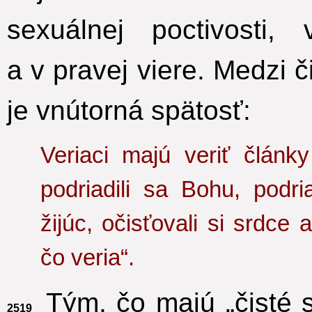
sexuálnej poctivosti,
a v pravej viere.
Medzi či
je vnútorná spätosť:
Veriaci majú veriť článk
podriadili sa Bohu, podri
žijúc, očisťovali si srdce
čo veria“.
Tým, čo majú „čisté s
2519