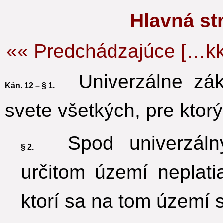
Hlavná s
«« Predchádzajúce […kk
Univerzálne zák
Kán. 12 – § 1.
svete všetkých, pre ktor
Spod univerzálny
§ 2.
určitom území neplatia
ktorí sa na tom území 