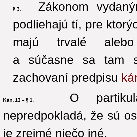
Zákonom vydaným 
§ 3.
podliehajú tí, pre ktorý
majú trvalé alebo
a súčasne sa tam sk
zachovaní predpisu
ká
O partikulár
Kán. 13 – § 1.
nepredpokladá, že sú o
je zrejmé niečo iné.