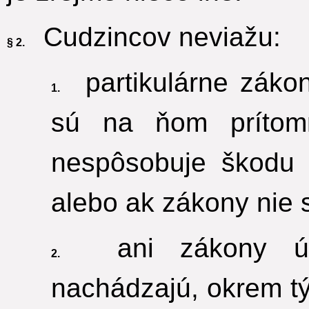
Cudzincov neviažu:
§ 2.
partikulárne zákon
1.
sú na ňom prítomn
nespôsobuje škodu 
alebo ak zákony nie 
ani zákony úz
2.
nachádzajú, okrem tý