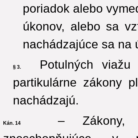
poriadok alebo vymed
úkonov, alebo sa vz
nachádzajúce sa na 
Potulných viažu t
§ 3.
partikulárne zákony p
nachádzajú.
– Zákony, aj 
Kán. 14