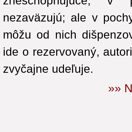
zneschopňujúce, v 
nezaväzujú; ale v pochy
môžu od nich dišpenzov
ide o rezervovaný, autori
zvyčajne udeľuje.
»» N