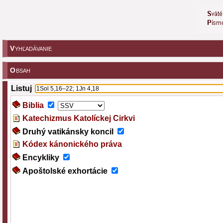
V
YHĽADÁVANIE
O
BSAH
Listuj