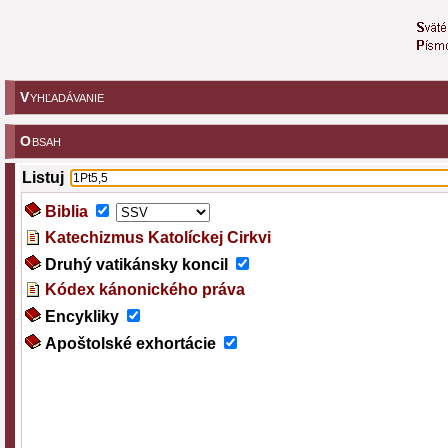
V
YHĽADÁVANIE
O
BSAH
Listuj