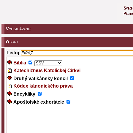
V
YHĽADÁVANIE
O
BSAH
Listuj