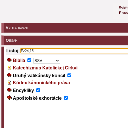
V
YHĽADÁVANIE
O
BSAH
Listuj